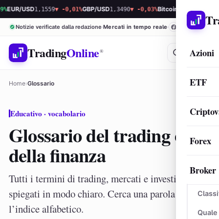
UR/USD
1,1559
▼ -0,01%
GBP/USD
1,3490
▼ -0,03%
Bitcoin
64.966,55
▲ 0,07
Tr
Notizie verificate dalla redazione
Mercati in tempo reale
Trading
Online
Azioni
®
ETF
Home
›
Glossario
Criptov
Educativo · vocabolario
Glossario del trading e
Forex
della finanza
Broker
Tutti i termini di trading, mercati e investimenti
spiegati in modo chiaro. Cerca una parola o scorri
Classi
l’indice alfabetico.
Quale