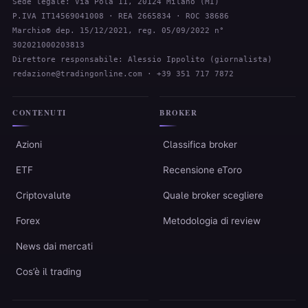
Sede legale: Via Pola 11, 20124 Milano (MI)
P.IVA IT14569041008 · REA 2665834 · ROC 38686
Marchio® dep. 15/12/2021, reg. 05/09/2022 n°
302021000203813
Direttore responsabile: Alessio Ippolito (giornalista)
redazione@tradingonline.com
· +39 351 717 7872
CONTENUTI
BROKER
Azioni
Classifica broker
ETF
Recensione eToro
Criptovalute
Quale broker scegliere
Forex
Metodologia di review
News dai mercati
Cos’è il trading