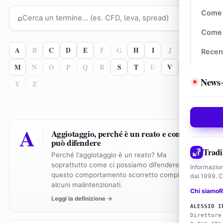
Come 
⌕
Come 
A
B
C
D
E
F
G
H
I
J
K
L
Recen
M
N
O
P
Q
R
S
T
U
V
W
X
News
Y
Z
A
Aggiotaggio, perché è un reato e come ci si
può difendere
Tradi
Perché l'aggiotaggio è un reato? Ma
soprattutto come ci possiamo difendere da
Informazion
questo comportamento scorretto compiuto da
dal 1999. Co
alcuni malintenzionati.
Chi siamo
R
Leggi la definizione →
ALESSIO I
Direttore