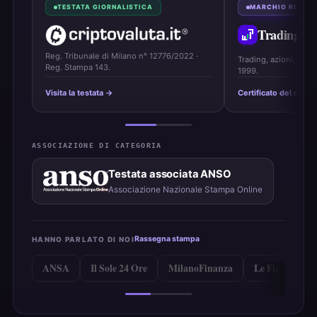
TESTATA GIORNALISTICA
MARCHIO REGIS
Trading
On
Reg. Tribunale di Milano n° 12776/2022 ·
Trading, azioni, ETF 
Reg. Stampa 143.
1999.
Visita la testata →
Certificato del marc
ASSOCIAZIONE DI CATEGORIA
Testata associata ANSO
Associazione Nazionale Stampa Online
Rassegna stampa
HANNO PARLATO DI NOI
ANSA
Il Sole 24 Ore
MilanoFinanza
Le Figaro