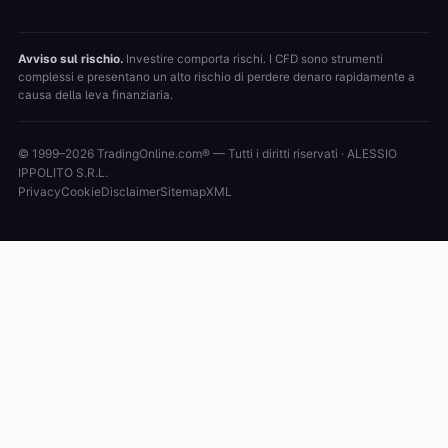
Avviso sul rischio.
Investire comporta rischi. I CFD sono strumenti
complessi e presentano un alto rischio di perdere denaro rapidamente a
causa della leva finanziaria.
© 1999–2026 TradingOnline.com® — Tutti i diritti riservati · ALESSIO
IPPOLITO S.R.L.
Privacy
Cookie
Disclaimer
Sitemap
XML