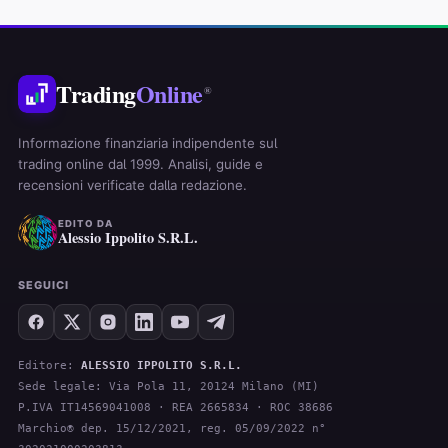
Trading
Online
®
Informazione finanziaria indipendente sul
trading online dal 1999. Analisi, guide e
recensioni verificate dalla redazione.
EDITO DA
Alessio Ippolito S.R.L.
SEGUICI
Editore:
ALESSIO IPPOLITO S.R.L.
Sede legale: Via Pola 11, 20124 Milano (MI)
P.IVA IT14569041008 · REA 2665834 · ROC 38686
Marchio® dep. 15/12/2021, reg. 05/09/2022 n°