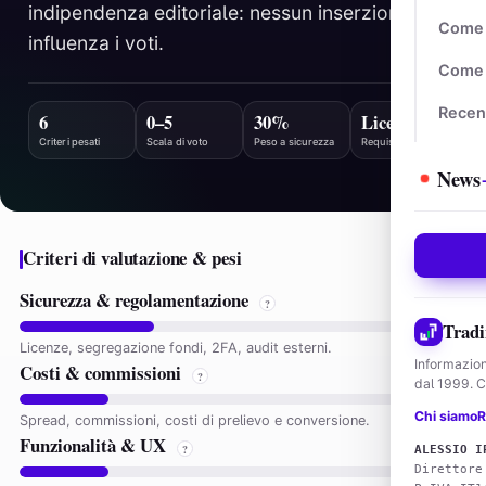
indipendenza editoriale: nessun inserzionista
Come 
influenza i voti.
Come 
Recen
6
0–5
30%
Licenza
Criteri pesati
Scala di voto
Peso a sicurezza
Requisito minimo
News
Criteri di valutazione & pesi
Sicurezza & regolamentazione
30%
?
Tradi
Licenze, segregazione fondi, 2FA, audit esterni.
Informazion
Costi & commissioni
20%
?
dal 1999. Co
Chi siamo
R
Spread, commissioni, costi di prelievo e conversione.
Funzionalità & UX
20%
?
ALESSIO I
Direttore