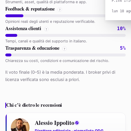
P.IVA IT1
Strumenti, asset, qualità di piattaforma e app.
Feedback & reputazione
15%
?
lun 10 ag
Opinioni reali degli utenti e reputazione verificabile.
Assistenza clienti
10%
?
Tempi, canali e qualità del supporto in italiano.
Trasparenza & educazione
5%
?
Chiarezza su costi, condizioni e comunicazione del rischio.
Il voto finale (0–5) è la media ponderata. I broker privi di
licenza verificata sono esclusi a priori.
Chi c’è dietro le recensioni
Alessio Ippolito
Direttore editoriale · giornalista ODG