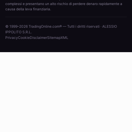
complessi e presentano un alto rischio di perdere denaro rapidamente a
causa della leva finanziaria.
© 1999–2026 TradingOnline.com® — Tutti i diritti riservati · ALESSIO
IPPOLITO S.R.L.
Privacy
Cookie
Disclaimer
Sitemap
XML