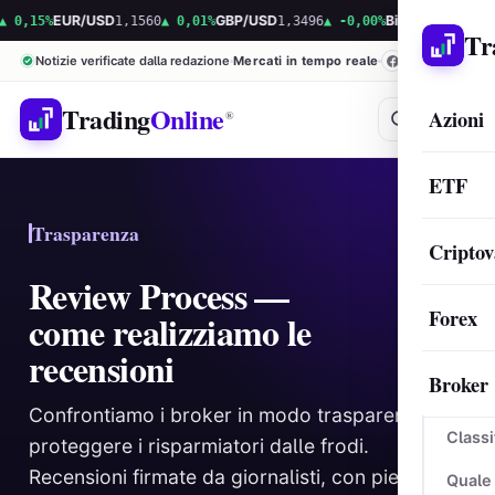
,15%
EUR/USD
1,1560
▲ 0,01%
GBP/USD
1,3496
▲ -0,00%
Bitcoin
65.309,09
▲ 
Tr
Notizie verificate dalla redazione
Mercati in tempo reale
Trading
Online
Azioni
®
ETF
Trasparenza
Criptov
Review Process —
Forex
come realizziamo le
recensioni
Broker
Confrontiamo i broker in modo trasparente per
Classi
proteggere i risparmiatori dalle frodi.
Recensioni firmate da giornalisti, con piena
Quale