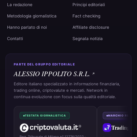
La redazione
Principi editoriali
Metodologia giornalistica
Fact checking
Hanno parlato di noi
Affiliate disclosure
Contatti
Segnala notizia
PARTE DEL GRUPPO EDITORIALE
ALESSIO IPPOLITO S.R.L.
Editore italiano specializzato in informazione finanziaria,
trading online, criptovalute e mercati. Network in
continua evoluzione con focus sulla qualità editoriale.
TESTATA GIORNALISTICA
MARCHIO REGIS
Trading
On
Reg. Tribunale di Milano n° 12776/2022 ·