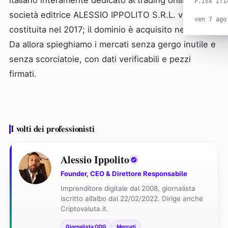
italiano interamente dedicato al trading online. La
P.IVA IT1
società editrice ALESSIO IPPOLITO S.R.L. viene
ven 7 ago
costituita nel 2017; il dominio è acquisito nel 2020.
Da allora spieghiamo i mercati senza gergo inutile e
senza scorciatoie, con dati verificabili e pezzi
firmati.
I volti dei professionisti
Alessio Ippolito
Founder, CEO & Direttore Responsabile
Imprenditore digitale dal 2008, giornalista
iscritto all’albo dal 22/02/2022. Dirige anche
Criptovaluta.it.
Giornalista ODG
Mercati