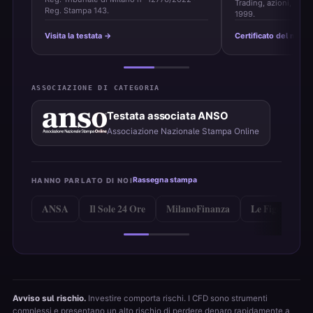
Trading, azioni, ETF 
Reg. Stampa 143.
1999.
Visita la testata →
Certificato del marc
ASSOCIAZIONE DI CATEGORIA
Testata associata ANSO
Associazione Nazionale Stampa Online
Rassegna stampa
HANNO PARLATO DI NOI
ANSA
Il Sole 24 Ore
MilanoFinanza
Le Figaro
Avviso sul rischio.
Investire comporta rischi. I CFD sono strumenti
complessi e presentano un alto rischio di perdere denaro rapidamente a