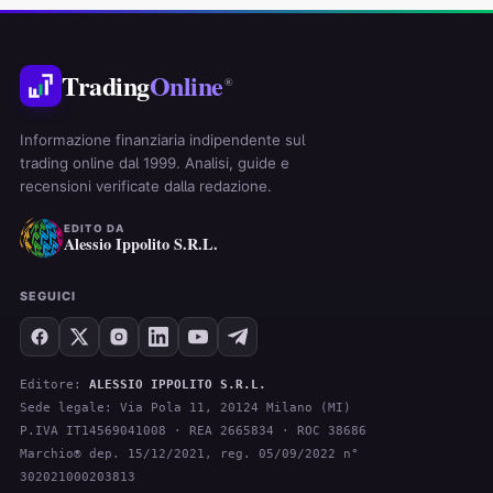
Trading
Online
®
Informazione finanziaria indipendente sul
trading online dal 1999. Analisi, guide e
recensioni verificate dalla redazione.
EDITO DA
Alessio Ippolito S.R.L.
SEGUICI
Editore:
ALESSIO IPPOLITO S.R.L.
Sede legale: Via Pola 11, 20124 Milano (MI)
P.IVA IT14569041008 · REA 2665834 · ROC 38686
Marchio® dep. 15/12/2021, reg. 05/09/2022 n°
302021000203813