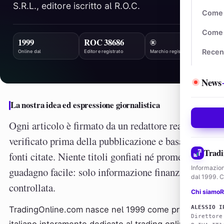
S.R.L., editore iscritto al R.O.C.
Come 
Come 
1999
ROC 38686
®
Recen
Online dal
Editore registrato
Marchio registrato
News
La nostra idea ed espressione giornalistica
Ogni articolo è firmato da un redattore reale,
verificato prima della pubblicazione e basato su
Tradi
fonti citate. Niente titoli gonfiati né promesse di
Informazion
guadagno facile: solo informazione finanziaria
dal 1999. Co
controllata.
Chi siamo
R
ALESSIO I
TradingOnline.com nasce nel 1999 come primo sito
Direttore