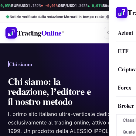
5%
EUR/USD
1,1523
▼ -0,01%
GBP/USD
1,3455
▲ 0,01%
Bitcoin
64.409,97
▲ 0,
Tr
Notizie verificate dalla redazione
Mercati in tempo reale
Trading
Online
Azioni
®
ETF
Chi siamo
Criptov
Chi siamo: la
Forex
redazione, l’editore e
il nostro metodo
Broker
Il primo sito italiano ultra-verticale dedicato
Classi
esclusivamente al trading online, attivo dal
1999. Un prodotto della ALESSIO IPPOLITO
Quale