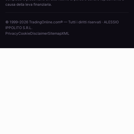
causa della leva finanziaria.
© 1999–2026 TradingOnline.com® — Tutti i diritti riservati · ALESSIO
IPPOLITO S.R.L.
Privacy
Cookie
Disclaimer
Sitemap
XML