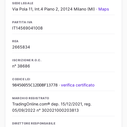
SEDE LEGALE
Via Pola 11, Int.4 Piano 2, 20124 Milano (MI) ·
Maps
PARTITA IVA
IT14569041008
REA
2665834
ISCRIZIONE R.O.C.
n° 38686
CODICE LEI
·
verifica certificato
98450055C12DDBF13778
MARCHIO REGISTRATO
TradingOnline.com® dep. 15/12/2021, reg.
05/09/2022 n° 302021000203813
DIRETTORE RESPONSABILE