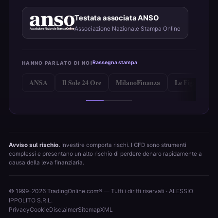
Testata associata ANSO
Associazione Nazionale Stampa Online
Rassegna stampa
HANNO PARLATO DI NOI
ANSA
Il Sole 24 Ore
MilanoFinanza
Le Figaro
Avviso sul rischio.
Investire comporta rischi. I CFD sono strumenti
complessi e presentano un alto rischio di perdere denaro rapidamente a
causa della leva finanziaria.
© 1999–2026 TradingOnline.com® — Tutti i diritti riservati · ALESSIO
IPPOLITO S.R.L.
Privacy
Cookie
Disclaimer
Sitemap
XML