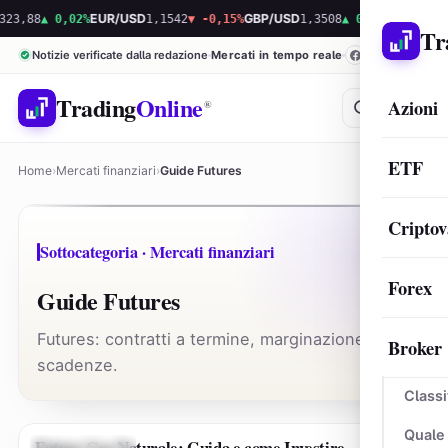
23,88
▲ 0,02%
EUR/USD
1,1542
▼ -0,15%
GBP/USD
1,3508
▲ 0,08%
Bitcoin
64.
Tr
Notizie verificate dalla redazione
Mercati in tempo reale
Trading
Online
Azioni
®
ETF
Home
›
Mercati finanziari
›
Guide Futures
Criptov
Sottocategoria · Mercati finanziari
Forex
Guide Futures
Futures: contratti a termine, marginazione e
Broker
scadenze.
Classi
Quale
Future Gas Naturale: Guida e come Investire –
GUIDE FUTURES