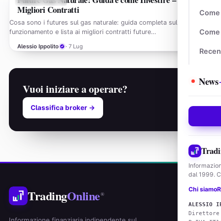
Migliori Contratti
Come 
Cosa sono i futures sul gas naturale: guida completa sul loro
Come 
funzionamento e lista ai migliori contratti future…
Alessio Ippolito
· 7 Lug
Recen
News
Vuoi iniziare a operare?
Classifica broker →
Tradi
Informazion
dal 1999. Co
Chi siamo
R
Trading
Online
®
ALESSIO I
Direttore
Informazione finanziaria indipendente sul