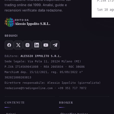
P.IVA IT1
trading online dal 1999. Analisi, guide e
lun 10 ag
recensioni verificate dalla redazione.
EDITO DA
Alessio Ippolito S.R.L.
SEGUICI
Editore:
ALESSIO IPPOLITO S.R.L.
Sede legale: Via Pola 11, 20124 Milano (MI)
P.IVA IT14569041008 · REA 2665834 · ROC 38686
Marchio® dep. 15/12/2021, reg. 05/09/2022 n°
302021000203813
Direttore responsabile: Alessio Ippolito (giornalista)
redazione@tradingonline.com
· +39 351 717 7872
CONTENUTI
BROKER