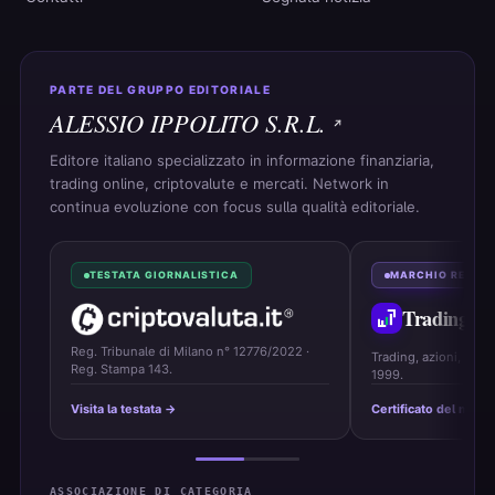
PARTE DEL GRUPPO EDITORIALE
ALESSIO IPPOLITO S.R.L.
Editore italiano specializzato in informazione finanziaria,
trading online, criptovalute e mercati. Network in
continua evoluzione con focus sulla qualità editoriale.
TESTATA GIORNALISTICA
MARCHIO REGIS
Trading
On
Reg. Tribunale di Milano n° 12776/2022 ·
Trading, azioni, ETF 
Reg. Stampa 143.
1999.
Visita la testata →
Certificato del marc
ASSOCIAZIONE DI CATEGORIA