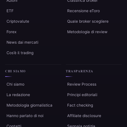
Azioni
Classifica broker
ETF
Recensione eToro
Criptovalute
Quale broker scegliere
Forex
Metodologia di review
News dai mercati
Cos’è il trading
CHI SIAMO
TRASPARENZA
Chi siamo
Review Process
La redazione
Principi editoriali
Metodologia giornalistica
Fact checking
Hanno parlato di noi
Affiliate disclosure
Contatti
Segnala notizia