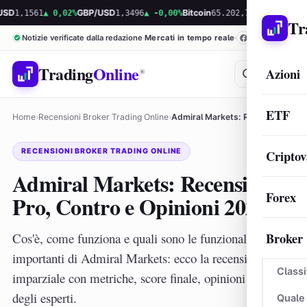
61
▲ 0,02%
GBP/USD
1,3496
▲ -0,00%
Bitcoin
65.202,73
▲ 0,46%
Ethereum
1.
Tr
Notizie verificate dalla redazione
Mercati in tempo reale
Trading
Online
Azioni
®
ETF
Home
›
Recensioni Broker Trading Online
›
Admiral Markets: Recensione, Pro, Contro e Opinioni 2026
RECENSIONI BROKER TRADING ONLINE
Criptov
Admiral Markets: Recensione,
Forex
Pro, Contro e Opinioni 2026
Broker
Cos'è, come funziona e quali sono le funzionalità più
importanti di Admiral Markets: ecco la recensione
Classi
imparziale con metriche, score finale, opinioni e pareri
degli esperti.
Quale