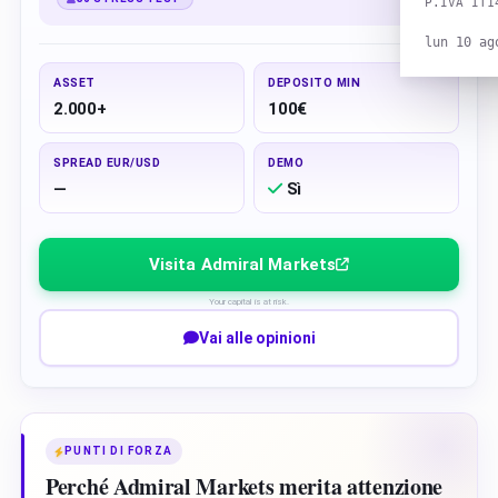
P.IVA IT1
lun 10 ag
ASSET
DEPOSITO MIN
2.000+
100€
SPREAD EUR/USD
DEMO
—
Sì
Visita Admiral Markets
Your capital is at risk.
Vai alle opinioni
PUNTI DI FORZA
Perché Admiral Markets merita attenzione