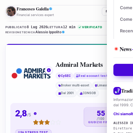
FG
Come 
Francesco Galella
f
𝕏
in
Financial services expert
Come 
8 Lug 2026
12 min
PUBBLICATO
LETTURA
✓
VERIFICATO
Recen
Alessio Ippolito
REVISIONE TECNICA
News
Admiral Markets
CySEC
Real account tested
Broker multi-asset
Limassol
Tradi
Dal 2001
CONSOB
Informazion
dal 1999. Co
2,8
55
Chi siamo
R
/5
/100
GIUDIZIO FINALE
ALESSIO I
Direttore
56 STRESS TEST