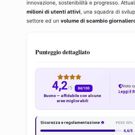
innovazione, sostenibilità e progresso. Attua
milioni di utenti attivi
, una squadra di svilu
settore ed un
volume di scambio giornalier
Punteggio dettagliato
4,2
Voto ca
/5
84/100
Leggi il
Buono — affidabile con alcune
aree migliorabili
Sicurezza e regolamentazione
PESO 30%
4,6/5