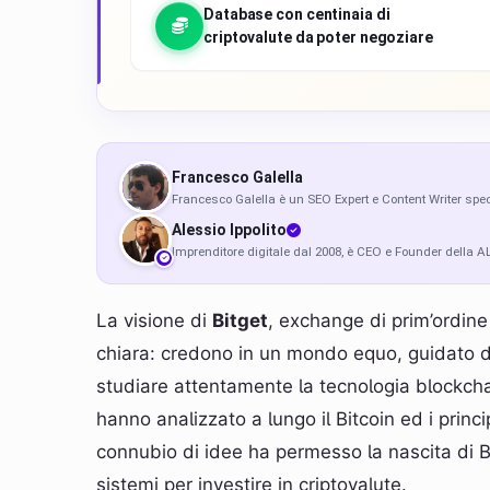
Database con centinaia di
criptovalute da poter negoziare
FG
Francesco Galella
Francesco Galella è un SEO Expert e Content Writer spec
AI
Alessio Ippolito
Imprenditore digitale dal 2008, è CEO e Founder della
La visione di
Bitget
, exchange di prim’ordine
chiara: credono in un mondo equo, guidato dal
studiare attentamente la tecnologia blockchai
hanno analizzato a lungo il Bitcoin ed i princ
connubio di idee ha permesso la nascita di B
sistemi per investire in criptovalute.