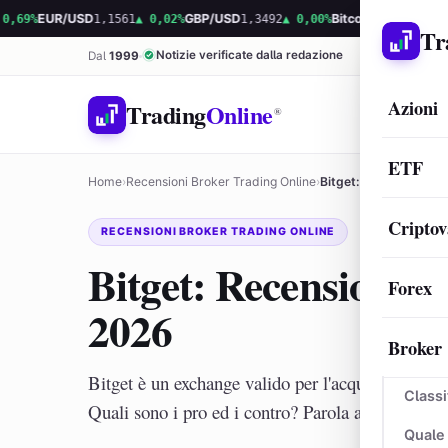
UR/USD
1,1561
▲ 0,02%
GBP/USD
1,3492
▲ 0,00%
Bitcoin
64.950,99
▼ -0,02%
Tr
Notizie verificate dalla redazione
Dal
1999
Azioni
Trading
Online
®
ETF
Home
›
Recensioni Broker Trading Online
›
Bitget: Recensione, P
Criptov
RECENSIONI BROKER TRADING ONLINE
Bitget: Recensione, 
Forex
2026
Broker
Bitget è un exchange valido per l'acquisto, la vend
Classi
Quali sono i pro ed i contro? Parola alla recension
Quale