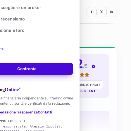
scegliere un broker
f
𝕏
in
recensiamo
6
sione eToro
24 min
LETTURA
✓
VERIFICATO
→
4,2
/5
Confronta
AR
Real account tested
84
/100
GIUDIZIO FINALE
ng
Online
®
Singapore
Dal 2018
57 STRESS TEST
e finanziaria indipendente sul trading online
ntenuti scritti e verificati dalla redazione.
edazione
Trasparenza
Contatti
COMM. SPOT
DEMO
PPOLITO S.R.L.
0,1%
Sì
 responsabile: Alessio Ippolito