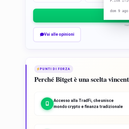
P.IVA IT1
dom 9 ago
Visi
Your 
Vai alle opinioni
PUNTI DI FORZA
Perché Bitget è una scelta vincent
Accesso alla TradFi, che unisce
mondo crypto e finanza tradizionale