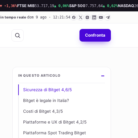
6%
FTSE MIB
53.717,19
▲ 0,06%
S&P 500
7.757,64
▲ 0,62%
NASDAQ
26.690,6
 in tempo reale
dom 9 ago · 12:21:55
Confronta
IN QUESTO ARTICOLO
Sicurezza di Bitget 4,6/5
Bitget è legale in Italia?
Costi di Bitget 4,3/5
Piattaforme e UX di Bitget 4,2/5
Piattaforma Spot Trading Bitget