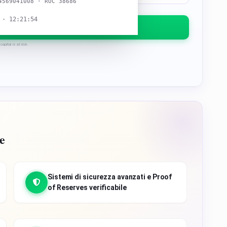
4569041008 · ROC 38686
 · 12:21:55
ta Bitget
capital is at risk.
e
Sistemi di sicurezza avanzati e Proof
of Reserves verificabile