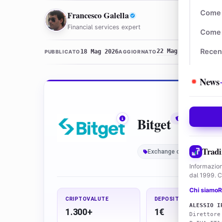
FG
Come 
Francesco Galella
Financial services expert
Come 
22 Mag 2026 · 12:2
Recen
18 Mag 2026
PUBBLICATO
AGGIORNATO
News
Bitget
In attesa MiC
Tradi
Exchange criptovalute
Informazion
dal 1999. Co
Chi siamo
R
CRIPTOVALUTE
DEPOSITO MIN
ALESSIO I
1.300+
1€
Direttore