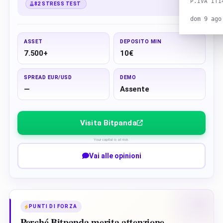
P.IVA IT1
82 STRESS TEST
dom 9 ago
ASSET
DEPOSITO MIN
7.500+
10€
SPREAD EUR/USD
DEMO
—
Assente
Visita Bitpanda
Your capital is at risk.
Vai alle opinioni
PUNTI DI FORZA
Perché Bitpanda merita attenzione