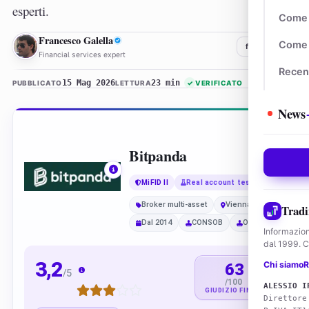
esperti.
Come 
FG
Francesco Galella
Come 
f
𝕏
in
Financial services expert
Recen
15 Mag 2026
23 min
PUBBLICATO
LETTURA
✓
VERIFICATO
News
Bitpanda
MiFID II
Real account tested
Broker multi-asset
Vienna
Tradi
Dal 2014
CONSOB
OAM
Informazion
dal 1999. Co
3,2
Chi siamo
R
63
/5
/100
ALESSIO I
GIUDIZIO FINALE
Direttore