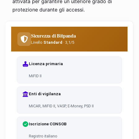
attivata per garantire un ulteriore grado di
protezione durante gli accessi.
Sicurezza di Bitpanda
Livello
Standard
· 3,1/5
Licenza primaria
MiFID II
Enti di vigilanza
MiCAR, MiFID II, VASP, E-Money, PSD II
Iscrizione CONSOB
Registro italiano