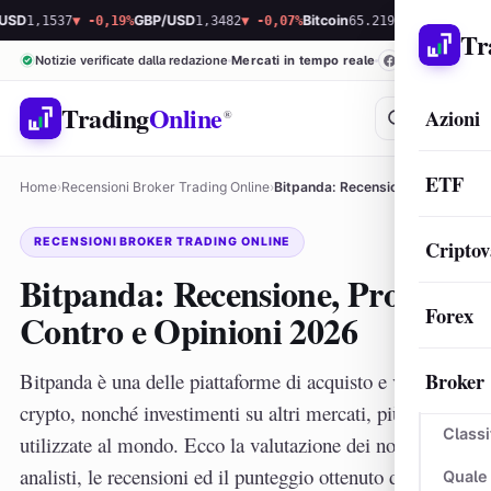
537
▼ -0,19%
GBP/USD
1,3482
▼ -0,07%
Bitcoin
65.219,78
▲ 0,40%
Ethereum
1
Tr
Notizie verificate dalla redazione
Mercati in tempo reale
Trading
Online
Azioni
®
ETF
Home
›
Recensioni Broker Trading Online
›
Bitpanda: Recensione, Pro, Contro e Opinioni 2026
RECENSIONI BROKER TRADING ONLINE
Criptov
Bitpanda: Recensione, Pro,
Forex
Contro e Opinioni 2026
Broker
Bitpanda è una delle piattaforme di acquisto e vendita
crypto, nonché investimenti su altri mercati, più
Classi
utilizzate al mondo. Ecco la valutazione dei nostri
analisti, le recensioni ed il punteggio ottenuto dagli
Quale