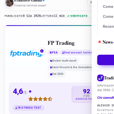
Francesco Galella
f
𝕏
in
Financial services expert
Come 
8 Giu 2026
11 min
PUBBLICATO
LETTURA
✓
VERIFICATO
Come 
Recen
FP Trading
News
FSA
Real account tested
Broker multi-asset
Saint Vincent & the Grenadines
Dal 2026
Tradi
Informazion
4,6
92
dal 1999. Co
/5
/100
Chi siamo
R
GIUDIZIO FINALE
ALESSIO I
78 STRESS TEST
Direttore