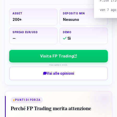
P.IVA IT1
ven 7 ago
ASSET
DEPOSITO MIN
200+
Nessuno
SPREAD EUR/USD
DEMO
—
Sì
Visita FP Trading
Your capital is at risk.
Vai alle opinioni
PUNTI DI FORZA
Perché FP Trading merita attenzione