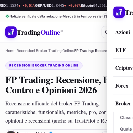
24
▼ -0,01%
GBP/USD
1,3445
▼ -0,07%
Bitcoin
64.591,09
▲ 0,42%
Ethereum
1
Tr
Notizie verificate dalla redazione
Mercati in tempo reale
Trading
Online
Azioni
®
ETF
Home
›
Recensioni Broker Trading Online
›
FP Trading: Recensione, Pro, Contro e Opinioni 2026
RECENSIONI BROKER TRADING ONLINE
Criptov
FP Trading: Recensione, Pro,
Forex
Contro e Opinioni 2026
Broker
Recensione ufficiale del broker FP Trading:
caratteristiche, funzionalità, metriche, pro, contro,
Classi
opinioni e recensioni (anche su TrustPilot e Reddit).
Quale
FG