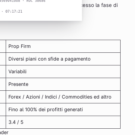
4569041008 · ROC 38686
 demo, dopo aver superato con successo la fase di
 · 07:17:22
Prop Firm
Diversi piani con sfide a pagamento
Variabili
Presente
Forex / Azioni / Indici / Commodities ed altro
Fino al 100% dei profitti generati
3.4 / 5
ader