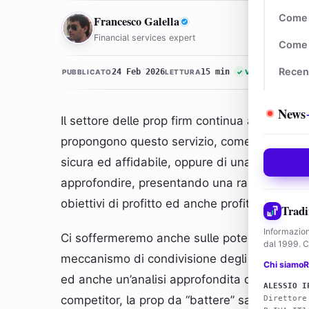
FG
Come 
Francesco Galella
Financial services expert
Come 
Recen
24 Feb 2026
15 min
PUBBLICATO
LETTURA
✓
VERIFICATO
News
Il settore delle prop firm continua a crescer
propongono questo servizio, come ad esem
sicura ed affidabile, oppure di una truffa? V
approfondire, presentando una rassegna compl
obiettivi di profitto ed anche profit share, ch
Tradi
Informazion
Ci soffermeremo anche sulle potenziali autor
dal 1999. Co
meccanismo di condivisione degli utili. Non m
Chi siamo
R
ed anche un’analisi approfondita delle
recen
ALESSIO I
competitor, la prop da “battere” sarà FTMO, l
Direttore