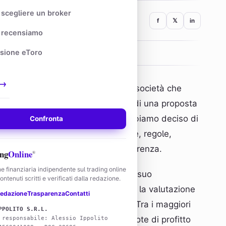
scegliere un broker
f
𝕏
in
recensiamo
sione eToro
→
e e con esso anche il numero delle società che
pio
Goat Funded Trader
. Si tratta di una proposta
isto l’ingente hype sul mercato, abbiamo deciso di
Confronta
eta sulle funzionalità, challenge, regole,
e si presenta in linea con la concorrenza.
ng
Online
®
e finanziaria indipendente sul trading online
izzazioni e come funzionerebbe il suo
ntenuti scritti e verificati dalla redazione.
ancheranno i pareri degli esperti, la valutazione
edazione
Trasparenza
Contatti
sioni ed opinioni
presenti online. Tra i maggiori
PPOLITO S.R.L.
a quale ti permette di ottenere quote di profitto
 responsabile: Alessio Ippolito