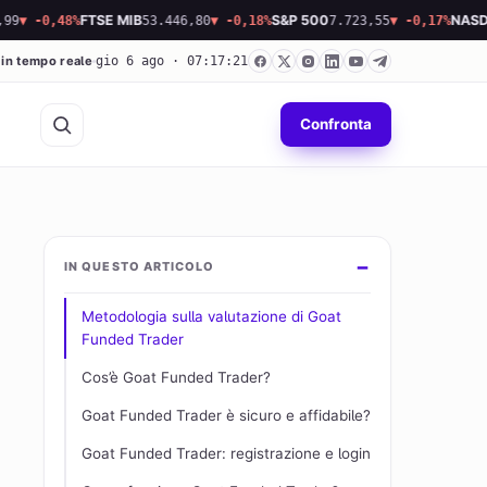
0,48%
FTSE MIB
53.446,80
▼ -0,18%
S&P 500
7.723,55
▼ -0,17%
NASDAQ
26.
 in tempo reale
gio 6 ago · 07:17:22
Confronta
IN QUESTO ARTICOLO
Metodologia sulla valutazione di Goat
Funded Trader
Cos’è Goat Funded Trader?
Goat Funded Trader è sicuro e affidabile?
Goat Funded Trader: registrazione e login