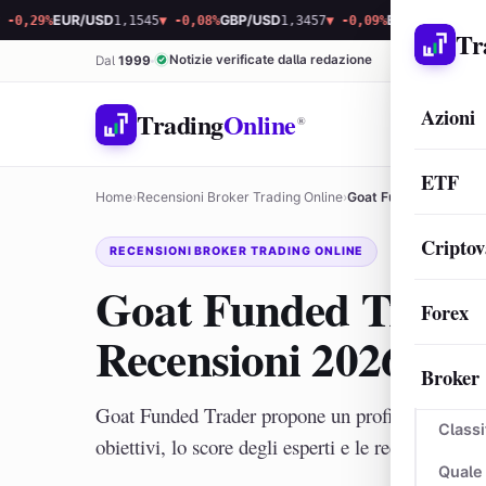
9%
EUR/USD
1,1545
▼ -0,08%
GBP/USD
1,3457
▼ -0,09%
Bitcoin
64.917,08
▲ 0
Tr
Notizie verificate dalla redazione
Dal
1999
Azioni
Trading
Online
®
ETF
Home
›
Recensioni Broker Trading Online
›
Goat Funded Trader è 
Criptov
RECENSIONI BROKER TRADING ONLINE
Goat Funded Trader 
Forex
Recensioni 2026
Broker
Goat Funded Trader propone un profit share fino a
Classi
obiettivi, lo score degli esperti e le recensioni pr
Quale