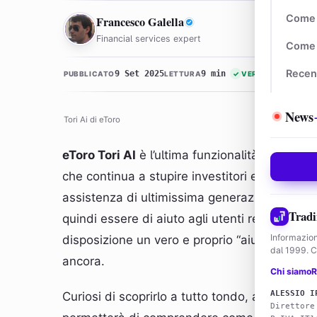
FG
Come 
Francesco Galella
Financial services expert
Come 
Recen
9 Set 2025
9 min
PUBBLICATO
LETTURA
✓
VERIFICATO
News
Tori Ai di eToro
eToro Tori AI
è l’ultima funzionalità messa i
che continua a stupire investitori ed analisti 
assistenza di ultimissima generazione, incen
Tradi
quindi essere di aiuto agli utenti registrati s
Informazion
disposizione un vero e proprio “aiutante” duran
dal 1999. Co
ancora.
Chi siamo
R
ALESSIO I
Curiosi di scoprirlo a tutto tondo, abbiamo d
Direttore