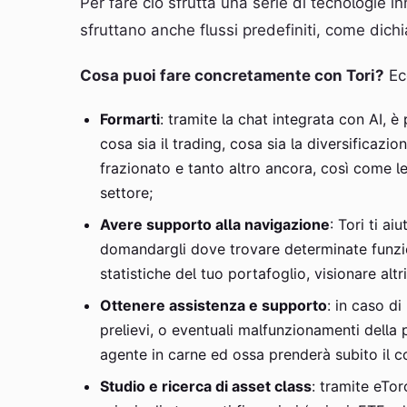
Per fare ciò sfrutta una serie di tecnologie inn
sfruttano anche flussi predefiniti, come dichi
Cosa puoi fare concretamente con Tori?
Ecc
Formarti
: tramite la chat integrata con AI, 
cosa sia il trading, cosa sia la diversificazio
frazionato e tanto altro ancora, così come l
settore;
Avere supporto alla navigazione
: Tori ti a
domandargli dove trovare determinate funzio
statistiche del tuo portafoglio, visionare alt
Ottenere assistenza e supporto
: in caso d
prelievi, o eventuali malfunzionamenti della
agente in carne ed ossa prenderà subito il co
Studio e ricerca di asset class
: tramite eTo