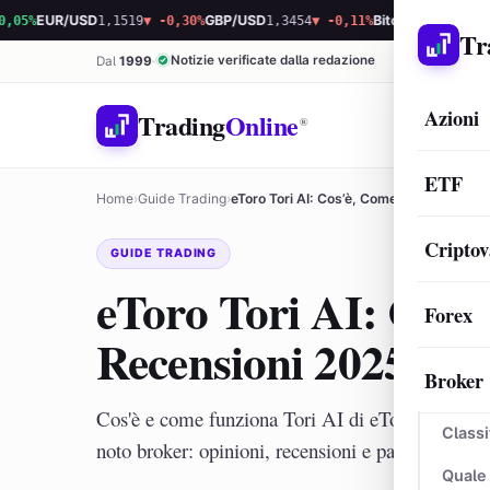
EUR/USD
1,1519
▼ -0,30%
GBP/USD
1,3454
▼ -0,11%
Bitcoin
64.578,56
▼ -0,
Tr
Notizie verificate dalla redazione
Dal
1999
Azioni
Trading
Online
®
ETF
Home
›
Guide Trading
›
eToro Tori AI: Cos’è, Come Funziona e R
Criptov
GUIDE TRADING
eToro Tori AI: Cos’
Forex
Recensioni 2025
Broker
Cos'è e come funziona Tori AI di eToro, ossia l'ass
Classi
noto broker: opinioni, recensioni e pareri dell'esp
Quale