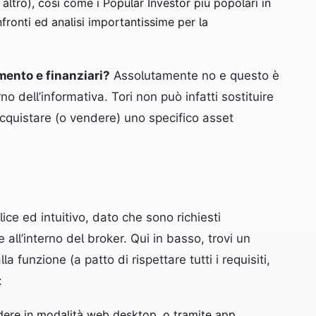
d altro), così come i Popular Investor più popolari in
onti ed analisi importantissime per la
imento e finanziari?
Assolutamente no e questo è
no dell’informativa. Tori non può infatti sostituire
acquistare (o vendere) uno specifico asset
ice ed intuitivo, dato che sono richiesti
 all’interno del broker. Qui in basso, trovi un
unzione (a patto di rispettare tutti i requisiti,
:
dere in modalità web desktop, o tramite app,