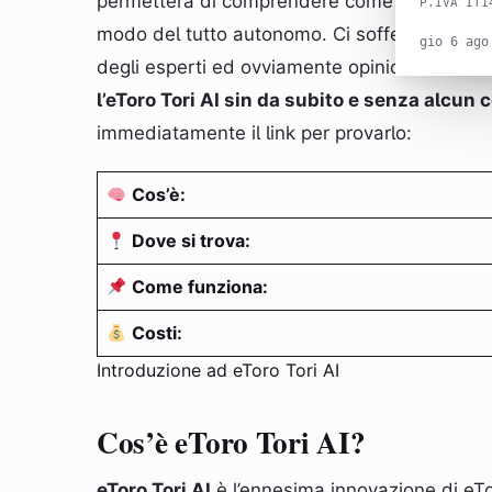
permetterà di comprendere come funziona, c
P.IVA IT1
modo del tutto autonomo. Ci soffermeremo a
gio 6 ago
degli esperti ed ovviamente opinioni e recens
l’eToro Tori AI sin da subito e senza alcun 
immediatamente il link per provarlo:
Cos’è:
Dove si trova:
Come funziona:
Costi:
Introduzione ad eToro Tori AI
Cos’è eToro Tori AI?
eToro Tori AI
è l’ennesima innovazione di eTo