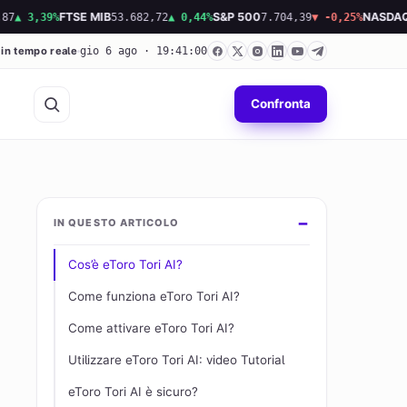
,39%
FTSE MIB
53.682,72
▲ 0,44%
S&P 500
7.704,39
▼ -0,25%
NASDAQ
26.33
 in tempo reale
gio 6 ago · 19:41:01
Confronta
IN QUESTO ARTICOLO
Cos’è eToro Tori AI?
Come funziona eToro Tori AI?
Come attivare eToro Tori AI?
Utilizzare eToro Tori AI: video Tutorial
eToro Tori AI è sicuro?