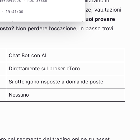
ome accedervi ed anche come utilizzarlo in
4569041008 · ROC 38686
ttentamente anche sulle esperienze, valutazioni
 · 19:41:01
ioni presenti online.
Sapevi che puoi provare
costo?
Non perdere l’occasione, in basso trovi
Chat Bot con AI
Direttamente sul broker eToro
Si ottengono risposte a domande poste
Nessuno
ro nel segmento del trading online su asset