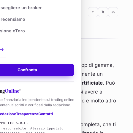
scegliere un broker
f
𝕏
in
recensiamo
sione eToro
→
n campo da eToro, ossia un broker top di gamma,
Confronta
di tutto il mondo.
Cos’è?
Semplicemente un
trato sull’ormai nota
intelligenza artificiale
. Può
ng
Online
®
ulla piattaforma, i quali possono così avere a
e finanziaria indipendente sul trading online
te le loro attività di ricerca, studio e molto altro
ntenuti scritti e verificati dalla redazione.
edazione
Trasparenza
Contatti
PPOLITO S.R.L.
eciso di strutturare questa guida completa, che ti
 responsabile: Alessio Ippolito