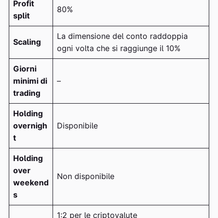
Profit
80%
split
La dimensione del conto raddoppia
Scaling
ogni volta che si raggiunge il 10%
Giorni
minimi di
–
trading
Holding
overnigh
Disponibile
t
Holding
over
Non disponibile
weekend
s
1:2 per le criptovalute