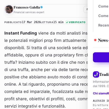
FG
Come 
Francesco Galella
f
𝕏
in
Financial services expert
Come 
17 Mar 2026
15 min
PUBBLICATO
LETTURA
✓
VERIFICATO
Recen
Instant Funding
viene da molti analisti inserito tra
News
le potenziali migliori prop firm attualmente
disponibili. Si tratta di una società seria ed
affidabile, oppure di una proprietary firm che
truffa? Iniziamo subito con il dire che non si tratta
di una truffa, anche per via delle tante recensioni
Tradi
positive che abbiamo avuto modo di constatare
Informazion
online. A tal riguardo, proponiamo una recensione
dal 1999. Co
completa ed imparziale, focalizzata sulle regole,
Chi siamo
R
profit share, obiettivi di profitti, costi, commissioni,
ALESSIO I
servizi integrativi e funzionalità.
Direttore