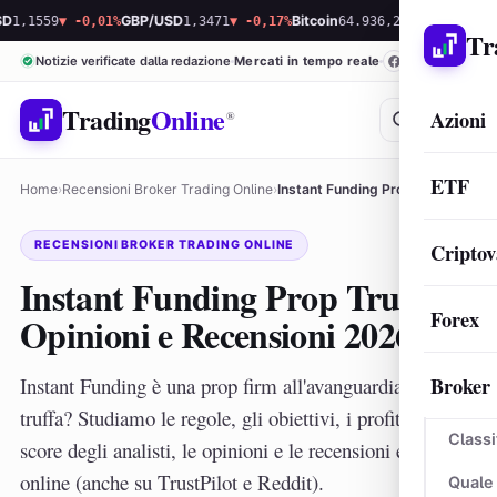
9
▼ -0,01%
GBP/USD
1,3471
▼ -0,17%
Bitcoin
64.936,23
▲ 0,02%
Ethereum
1.
Tr
Notizie verificate dalla redazione
Mercati in tempo reale
Trading
Online
Azioni
®
ETF
Home
›
Recensioni Broker Trading Online
›
Instant Funding Prop Truffa? Opinioni e Recensioni 2026
RECENSIONI BROKER TRADING ONLINE
Criptov
Instant Funding Prop Truffa?
Forex
Opinioni e Recensioni 2026
Broker
Instant Funding è una prop firm all'avanguardia, o una
truffa? Studiamo le regole, gli obiettivi, i profit share, lo
Classi
score degli analisti, le opinioni e le recensioni evinte
online (anche su TrustPilot e Reddit).
Quale