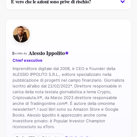
È vero che le azioni sono prive di rischio?
AI
Sono due tipi di investimento, che prevedono un
profilo di rischio diverso. Le obbligazioni, per quanto
riguarda il pagamento degli interessi e il rimborso
Questa è un’affermazione che deve essere
Alessio Ippolito
Scritto da
del capitale, hanno la precedenza rispetto alle
smentita. Benché il rischio sia più basso rispetto ad
Chief executive
azioni. Ma se l’emittente dovesse essere insolvente
un investimento azionario, si può perdere il capitale
Imprenditore digitale dal 2008, è CEO e Founder della
si corre il rischio di perdere quanto investito anche
investito nel caso in cui l’emittente dovesse dare
ALESSIO IPPOLITO S.R.L., editore specializzato nella
con le obbligazioni.
fallimento.
pubblicazione di progetti nel campo finanziario. Giornalista
iscritto all'albo dal 22/02/2022*. Direttore responsabile in
Maggiore sicurezza può essere trovata nel caso in
carica della nota testata giornalistica a tema Crypto,
cui ad emettere un’obbligazione sia uno Stato,
Criptovaluta.it®, da Marzo 2023 direttore responsabile
perché il rischio default è esponenzialmente
anche di Tradingonline.com®. È autore della omonima
newsletter*. I suoi libri sono su Amazon Store e Google
minore. Ma non impossibile.
Books. Alessio Ippolito è apprezzato anche come
investitore privato: è Popular Investor Champion
riconosciuto su eToro.