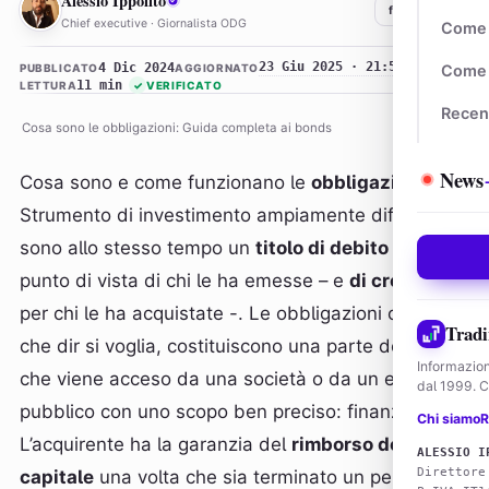
Alessio Ippolito
f
𝕏
in
Chief executive · Giornalista ODG
Come 
23 Giu 2025 · 21:50
4 Dic 2024
PUBBLICATO
AGGIORNATO
Come 
11 min
LETTURA
✓
VERIFICATO
Recen
Cosa sono le obbligazioni: Guida completa ai bonds
News
Cosa sono e come funzionano le
obbligazioni
?
Strumento di investimento ampiamente diffuso,
sono allo stesso tempo un
titolo di debito
– dal
punto di vista di chi le ha emesse – e
di credito
–
per chi le ha acquistate -. Le obbligazioni o bonds,
Tradi
che dir si voglia, costituiscono una parte del debito
Informazion
che viene acceso da una società o da un ente
dal 1999. Co
pubblico con uno scopo ben preciso: finanziarsi.
Chi siamo
R
L’acquirente ha la garanzia del
rimborso del
ALESSIO I
Direttore
capitale
una volta che sia terminato un periodo