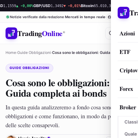
9
▲ -0,00%
GBP/USD
1,3492
▼ -0,01%
Bitcoin
65.010,38
▲ 0,13%
Ethereum
1.9
Tr
Notizie verificate dalla redazione
Mercati in tempo reale
Trading
Online
Azioni
®
ETF
Home
›
Guide Obbligazioni
›
Cosa sono le obbligazioni: Guida completa ai bonds
GUIDE OBBLIGAZIONI
Criptov
Cosa sono le obbligazioni:
Forex
Guida completa ai bonds
Broker
In questa guida analizzeremo a fondo cosa sono le
obbligazioni e come funzionano, in modo da poter fare
Classi
delle scelte consapevoli.
Quale
AI