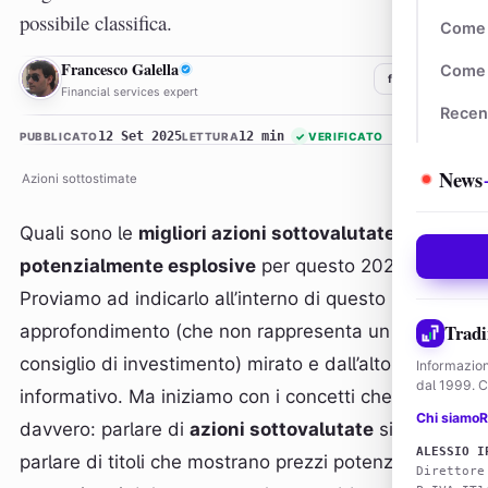
possibile classifica.
Come 
FG
Francesco Galella
Come 
f
𝕏
in
Financial services expert
Recen
12 Set 2025
12 min
PUBBLICATO
LETTURA
✓
VERIFICATO
News
Azioni sottostimate
Quali sono le
migliori azioni sottovalutate e
potenzialmente esplosive
per questo 2025?
Proviamo ad indicarlo all’interno di questo
Tradi
approfondimento (che non rappresenta un
consiglio di investimento) mirato e dall’alto valore
Informazion
dal 1999. Co
informativo. Ma iniziamo con i concetti che contano
Chi siamo
R
davvero: parlare di
azioni sottovalutate
significa
ALESSIO I
parlare di titoli che mostrano prezzi potenzialmente
Direttore