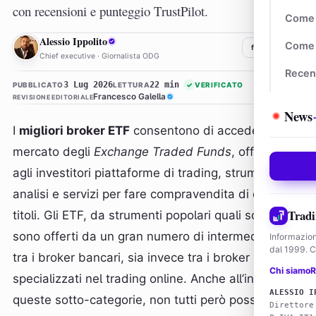
con recensioni e punteggio TrustPilot.
Come 
AI
Alessio Ippolito
Come 
f
𝕏
in
Chief executive · Giornalista ODG
Recen
3 Lug 2026
22 min
PUBBLICATO
LETTURA
✓
VERIFICATO
Francesco Galella
REVISIONE EDITORIALE
News
I
migliori broker ETF
consentono di accedere al
mercato degli
Exchange Traded Funds
, offrendo
agli investitori piattaforme di trading, strumenti di
analisi e servizi per fare compravendita di questi
Tradi
titoli. Gli ETF, da strumenti popolari quali sono,
sono offerti da un gran numero di intermediari, sia
Informazion
dal 1999. Co
tra i broker bancari, sia invece tra i broker
Chi siamo
R
specializzati nel trading online. Anche all’interno di
ALESSIO I
queste sotto-categorie, non tutti però possono
Direttore