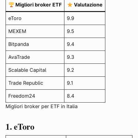
Migliori broker ETF
Valutazione
eToro
9.9
MEXEM
9.5
Bitpanda
9.4
AvaTrade
9.3
Scalable Capital
9.2
Trade Republic
9.1
Freedom24
8.4
Migliori broker per ETF in Italia
1. eToro