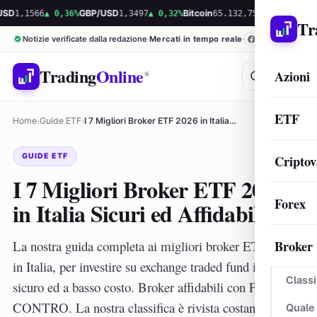
566
▲ 0,36%
GBP/USD
1,3497
▲ 0,32%
Bitcoin
65.132,75
▲ 1,26%
Ethereum
1.9
Tr
Notizie verificate dalla redazione
Mercati in tempo reale
Trading
Online
Azioni
®
ETF
Home
›
Guide ETF
›
I 7 Migliori Broker ETF 2026 in Italia…
GUIDE ETF
Criptov
I 7 Migliori Broker ETF 2026
Forex
in Italia Sicuri ed Affidabili
Broker
La nostra guida completa ai migliori broker ETF 2026
in Italia, per investire su exchange traded fund in modo
Classi
sicuro ed a basso costo. Broker affidabili con PRO e
CONTRO. La nostra classifica è rivista costantemente,
Quale