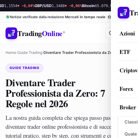
54
▼ -0,04%
GBP/USD
1,3488
▼ -0,06%
Bitcoin
65.079,99
▲ 0,27%
Ethereum
1.
Tr
Notizie verificate dalla redazione
Mercati in tempo reale
Trading
Online
Azioni
®
ETF
Home
›
Guide Trading
›
Diventare Trader Professionista da Zero: 7 Regole nel…
GUIDE TRADING
Criptov
Diventare Trader
Forex
Professionista da Zero: 7
Regole nel 2026
Broker
La nostra guida completa che spiega passo passo come
Classi
diventare trader online professionista e di successo. Un
Quale
tutorial pratico, step by step, con strumenti e consigli