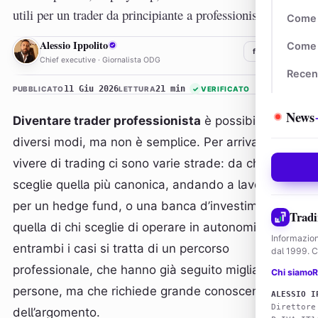
utili per un trader da principiante a professionista.
Come 
AI
Alessio Ippolito
Come 
f
𝕏
in
Chief executive · Giornalista ODG
Recen
11 Giu 2026
21 min
PUBBLICATO
LETTURA
✓
VERIFICATO
News
Diventare trader professionista
è possibile in
diversi modi, ma non è semplice. Per arrivare a
vivere di trading ci sono varie strade: da chi
sceglie quella più canonica, andando a lavorare
per un hedge fund, o una banca d’investimento, a
Tradi
quella di chi sceglie di operare in autonomia. In
Informazion
entrambi i casi si tratta di un percorso
dal 1999. Co
professionale, che hanno già seguito migliaia di
Chi siamo
R
persone, ma che richiede grande conoscenza
ALESSIO I
Direttore
dell’argomento.