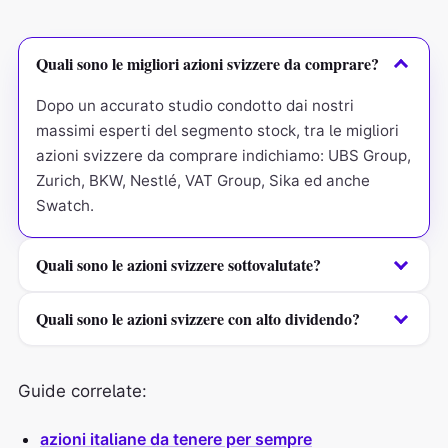
Quali sono le migliori azioni svizzere da comprare?
Dopo un accurato studio condotto dai nostri
massimi esperti del segmento stock, tra le migliori
azioni svizzere da comprare indichiamo: UBS Group,
Zurich, BKW, Nestlé, VAT Group, Sika ed anche
Swatch.
Quali sono le azioni svizzere sottovalutate?
Le azioni svizzere sottovalutate mostrano
Quali sono le azioni svizzere con alto dividendo?
solitamente un valore equo maggiore rispetto al
prezzo effettivo di mercato (ossia quello di
Dopo un’attenta valutazione metodologica,
scambio).
considerando i dividend yield e l’analisi dei flussi di
Guide correlate:
cassa, alcune azioni svizzere con alto dividendo
sono: Zurich, Novartis, Roche Holding e Nestlé.
azioni italiane da tenere per sempre