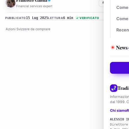
Francesco Galella
f
𝕏
in
Financial services expert
Come 
15 Lug 2025
6 min
PUBBLICATO
LETTURA
✓
VERIFICATO
Come 
Azioni Svizzere da comprare
Recen
News
Tradi
Informazion
dal 1999. Co
Chi siamo
R
ALESSIO I
Direttore