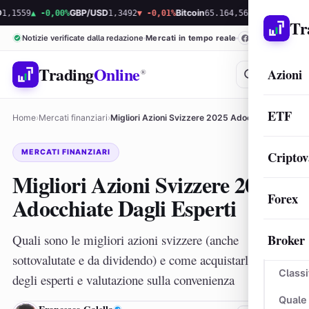
9
▲ -0,00%
GBP/USD
1,3492
▼ -0,01%
Bitcoin
65.164,56
▲ 0,37%
Ethereum
1.
Tr
Notizie verificate dalla redazione
Mercati in tempo reale
Trading
Online
Azioni
®
ETF
Home
›
Mercati finanziari
›
Migliori Azioni Svizzere 2025 Adocchiate Dagli Esperti
MERCATI FINANZIARI
Criptov
Migliori Azioni Svizzere 2025
Forex
Adocchiate Dagli Esperti
Broker
Quali sono le migliori azioni svizzere (anche
sottovalutate e da dividendo) e come acquistarle: analisi
Classi
degli esperti e valutazione sulla convenienza
Quale
FG