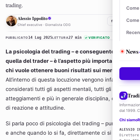
trading.
Come 
AI
Alessio Ippolito
Come 
f
𝕏
in
Chief executive · Giornalista ODG
Recen
14 Lug 2025
27 min
PUBBLICATO
LETTURA
✓
VERIFICATO
News
La psicologia del trading – e conseguentemente
quella del trader – è l’aspetto più importante per
chi vuole ottenere buoni risultati sui mercati
.
All’interno di questa locuzione vengono infatti
considerati tutti gli aspetti mentali, tutti gli
Tradi
atteggiamenti e più in generale disciplina, capacità
Informazion
di reazione e attitudine.
dal 1999. Co
Chi siamo
R
Si parla poco di psicologia del trading – purtroppo –
ALESSIO I
e anche quando lo si fa, direttamente ci si avvicina
Direttore