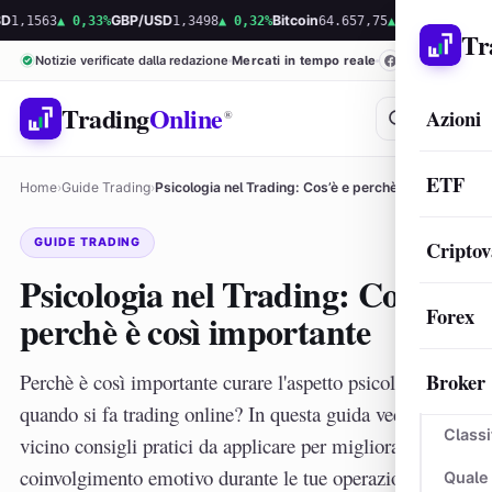
 0,33%
GBP/USD
1,3498
▲ 0,32%
Bitcoin
64.657,75
▲ 0,52%
Ethereum
1.910,
Tr
Notizie verificate dalla redazione
Mercati in tempo reale
Trading
Online
Azioni
®
ETF
Home
›
Guide Trading
›
Psicologia nel Trading: Cos’è e perchè è così…
GUIDE TRADING
Criptov
Psicologia nel Trading: Cos’è e
Forex
perchè è così importante
Broker
Perchè è così importante curare l'aspetto psicologico
quando si fa trading online? In questa guida vediamo da
Classi
vicino consigli pratici da applicare per migliorare il tuo
coinvolgimento emotivo durante le tue operazioni di
Quale