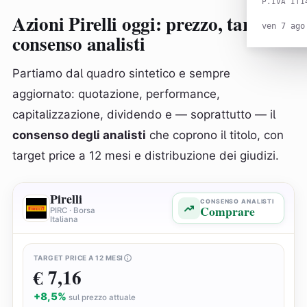
P.IVA IT1
Azioni Pirelli oggi: prezzo, target e
ven 7 ago
consenso analisti
Partiamo dal quadro sintetico e sempre
aggiornato: quotazione, performance,
capitalizzazione, dividendo e — soprattutto — il
consenso degli analisti
che coprono il titolo, con
target price a 12 mesi e distribuzione dei giudizi.
Pirelli
CONSENSO ANALISTI
Comprare
PIRC · Borsa
Italiana
TARGET PRICE A 12 MESI
€ 7,16
+8,5%
sul prezzo attuale