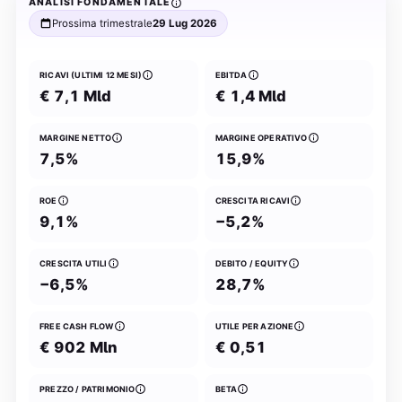
ANALISI FONDAMENTALE
Prossima trimestrale
29 Lug 2026
RICAVI (ULTIMI 12 MESI)
EBITDA
€ 7,1 Mld
€ 1,4 Mld
MARGINE NETTO
MARGINE OPERATIVO
7,5%
15,9%
ROE
CRESCITA RICAVI
9,1%
−5,2%
CRESCITA UTILI
DEBITO / EQUITY
−6,5%
28,7%
FREE CASH FLOW
UTILE PER AZIONE
€ 902 Mln
€ 0,51
PREZZO / PATRIMONIO
BETA