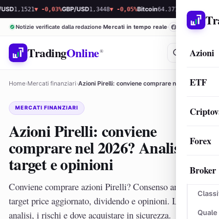
1521
▼ -0,03%
GBP/USD
1,3448
▼ -0,05%
Bitcoin
64.371,87
▲ 0,08%
Ethereu
Tr
Notizie verificate dalla redazione
Mercati in tempo reale
Trading
Online
Azioni
®
ETF
Home
›
Mercati finanziari
›
Azioni Pirelli: conviene comprare nel 2026? Analisi, target…
MERCATI FINANZIARI
Criptov
Azioni Pirelli: conviene
Forex
comprare nel 2026? Analisi,
target e opinioni
Broker
Conviene comprare azioni Pirelli? Consenso analisti,
Classi
target price aggiornato, dividendo e opinioni. La nostra
Quale
analisi, i rischi e dove acquistare in sicurezza.