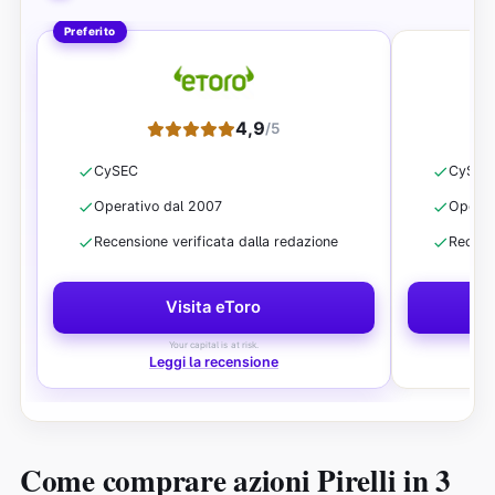
Preferito
4,9
/5
CySEC
CySEC
Operativo dal 2007
Operat
Recensione verificata dalla redazione
Recensi
Visita eToro
Your capital is at risk.
Leggi la recensione
Come comprare azioni Pirelli in 3