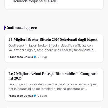
Domande frequenti su Pirelli
Continua a leggere
I 5 Migliori Broker Bitcoin 2026 Selezionati dagli Esperti
GUIDE CRIPTOVALUTE
Quali sono i migliori broker Bitcoin: classifica ufficiale con
valutazioni singole, test, score degli analisti, funzionalità e
recensioni…
Francesco Galella
· 29 Lug
Le 7 Migliori Azioni Energia Rinnovabile da Comprare
GUIDE AZIONI
nel 2026
Le stringenti mosse dei governi e l'avanzare dei sistemi green
per la sostenibilità dell'ambiente, hanno generato un
immenso…
Francesco Galella
· 28 Lug