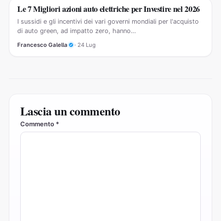
Le 7 Migliori azioni auto elettriche per Investire nel 2026
GUIDE AZIONI
I sussidi e gli incentivi dei vari governi mondiali per l'acquisto
di auto green, ad impatto zero, hanno…
Francesco Galella
· 24 Lug
Lascia un commento
Commento
*