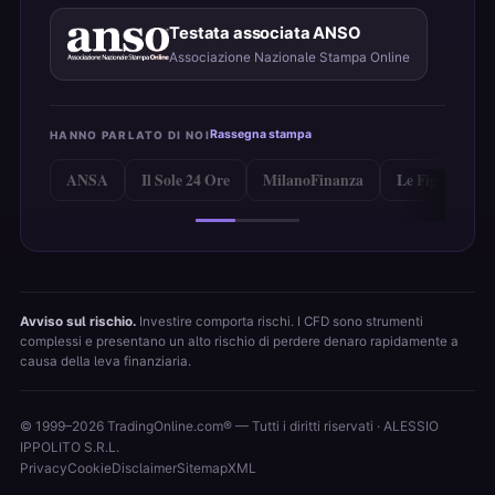
Testata associata ANSO
Associazione Nazionale Stampa Online
Rassegna stampa
HANNO PARLATO DI NOI
ANSA
Il Sole 24 Ore
MilanoFinanza
Le Figaro
Avviso sul rischio.
Investire comporta rischi. I CFD sono strumenti
complessi e presentano un alto rischio di perdere denaro rapidamente a
causa della leva finanziaria.
© 1999–2026 TradingOnline.com® — Tutti i diritti riservati · ALESSIO
IPPOLITO S.R.L.
Privacy
Cookie
Disclaimer
Sitemap
XML