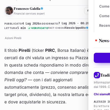
Come 
FG
Francesco Galella
f
𝕏
in
Financial services expert
Come 
7 Lug 2026 · 08:28
4 Lug 2026
PUBBLICATO
AGGIORNATO
Recen
5 min
Alessio Ippolito
LETTURA
✓
VERIFICATO
FACT-CHECK
Azioni Pirelli
News
Il titolo
Pirelli
(ticker
PIRC
, Borsa Italiana) è tra i più
cercati da chi valuta un ingresso su Piazza Affari.
In questa scheda rispondiamo in modo diretto alla
domanda che conta —
conviene comprare azioni
Tradi
Pirelli oggi?
— con i dati aggiornati
Informazion
automaticamente (prezzo, consenso analisti,
dal 1999. Co
target price, dividendo), la nostra lettura editoriale
Chi siamo
R
e dove acquistarle in sicurezza.
ALESSIO I
Direttore