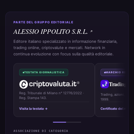
PARTE DEL GRUPPO EDITORIALE
ALESSIO IPPOLITO S.R.L.
Editore italiano specializzato in informazione finanziaria,
trading online, criptovalute e mercati. Network in
continua evoluzione con focus sulla qualità editoriale.
TESTATA GIORNALISTICA
MARCHIO REGIS
Trading
On
Reg. Tribunale di Milano n° 12776/2022 ·
Trading, azioni, ETF 
Reg. Stampa 143.
1999.
Visita la testata →
Certificato del marc
ASSOCIAZIONE DI CATEGORIA