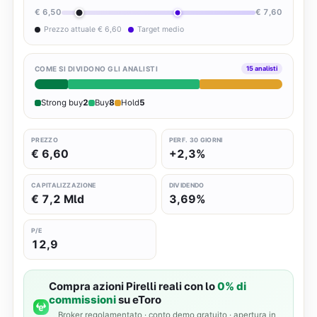
€ 6,50
€ 7,60
Prezzo attuale € 6,60
Target medio
COME SI DIVIDONO GLI ANALISTI
15 analisti
Strong buy
2
Buy
8
Hold
5
PREZZO
PERF. 30 GIORNI
€ 6,60
+2,3%
CAPITALIZZAZIONE
DIVIDENDO
€ 7,2 Mld
3,69%
P/E
12,9
Compra azioni Pirelli reali con lo
0% di
commissioni
su eToro
Broker regolamentato · conto demo gratuito · apertura in