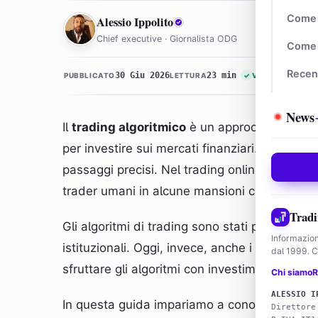
AI
Come 
Alessio Ippolito
Chief executive · Giornalista ODG
Come 
Recen
30 Giu 2026
23 min
PUBBLICATO
LETTURA
✓
VERIFICATO
News
Il
trading algoritmico
è un approccio che fa u
per investire sui mercati finanziari. Un algo
passaggi precisi. Nel trading online, gli algori
trader umani in alcune mansioni che riescon
Tradi
Gli algoritmi di trading sono stati per lungo
Informazion
istituzionali. Oggi, invece, anche i trader pri
dal 1999. Co
sfruttare gli algoritmi con investimenti conte
Chi siamo
R
ALESSIO I
In questa guida impariamo a conoscere tutte l
Direttore