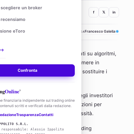
scegliere un broker
f
𝕏
in
recensiamo
sione eToro
Francesco Galella
REVISIONE TECNICA
→
so di programmi informatici, basati su algoritmi,
ritmo è un processo che si può esprimere in
Confronta
tmi informatici sono molto utili per sostituire i
o meglio alle macchine.
ng
Online
®
 tempo un appannaggio esclusivo degli investitori
e finanziaria indipendente sul trading online
vati hanno a disposizione delle soluzioni per
ntenuti scritti e verificati dalla redazione.
nuti e un grado gestibile di complessità.
edazione
Trasparenza
Contatti
PPOLITO S.R.L.
e caratteristiche principali del trading
 responsabile: Alessio Ippolito