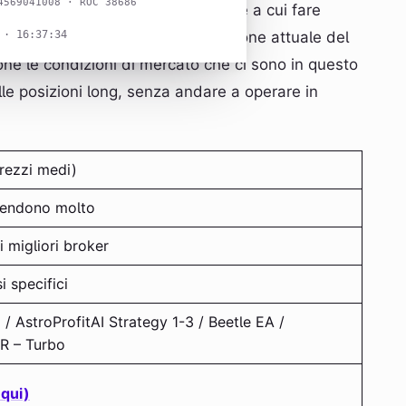
4569041008 · ROC 38686
oi meccanismi e quali sono le cose a cui fare
26
 · 16:37:35
al fine di rispecchiare la situazione attuale del
one le condizioni di mercato che ci sono in questo
e posizioni long, senza andare a operare in
rezzi medi)
rendono molto
i migliori broker
i specifici
/ AstroProfitAI Strategy 1-3 / Beetle EA /
UR – Turbo
 qui)