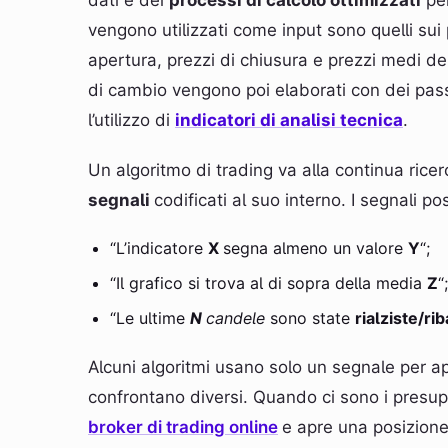
dati e dei
processi di calcolo ottimizzati
per
vengono utilizzati come input sono quelli sui
apertura, prezzi di chiusura e prezzi medi dell
di cambio vengono poi elaborati con dei pa
l’utilizzo di
indicatori di analisi tecnica
.
Un algoritmo di trading va alla continua ricer
segnali
codificati al suo interno. I segnali 
“L’indicatore
X
segna almeno un valore
Y
“;
“Il grafico si trova al di sopra della media
Z
“;
“Le ultime
N
candele
sono state
rialziste/ri
Alcuni algoritmi usano solo un segnale per apr
confrontano diversi. Quando ci sono i presuppo
broker di trading online
e apre una posizion