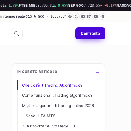
,70%
FTSE MIB
53.795,31
▲ 0,65%
S&P 500
7.723,55
▼ -0,17%
NASDAQ
26.36
 in tempo reale
gio 6 ago · 16:37:35
Confronta
IN QUESTO ARTICOLO
Che cos’è il Trading Algoritmico?
Come funziona il Trading algoritmico?
Migliori algoritmi di trading online 2026
1. Seagull EA MT5
2. AstroProfitAI Strategy 1-3