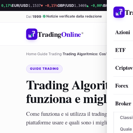
EUR/USD
1,1537
▼ -0,15%
GBP/USD
1,3469
▲ -0,00%
Bitcoin
64.614,53
▼ -0,
Tr
Notizie verificate dalla redazione
Dal
1999
Azioni
Trading
Online
®
ETF
Home
›
Guide Trading
›
Trading Algoritmico: Cos’è, come funzion
Criptov
GUIDE TRADING
Trading Algoritmico
Forex
funziona e migliori 
Broker
Come funziona e si utilizza il trading algoritmico.
Classi
piattaforme usare e quali sono i migliori algoritmi
Quale