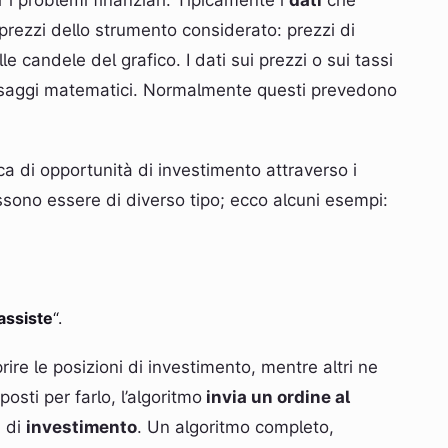
 i problemi finanziari. Tipicamente i
dati
che
 prezzi dello strumento considerato: prezzi di
e candele del grafico. I dati sui prezzi o sui tassi
ssaggi matematici. Normalmente questi prevedono
ca di opportunità di investimento attraverso i
possono essere di diverso tipo; ecco alcuni esempi:
bassiste
“.
ire le posizioni di investimento, mentre altri ne
sti per farlo, l’algoritmo
invia un ordine al
e di
investimento
. Un algoritmo completo,