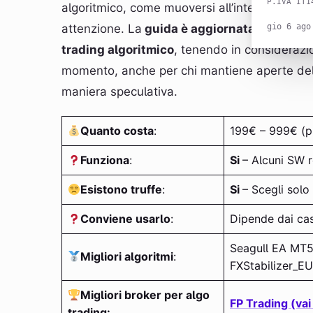
P.IVA IT1
algoritmico, come muoversi all’interno dei su
attenzione. La
guida è aggiornata per il 20
gio 6 ago
trading algoritmico
, tenendo in considerazi
momento, anche per chi mantiene aperte dell
maniera speculativa.
Quanto costa
:
199€ – 999€ (p
Funziona
:
Si
– Alcuni SW 
Esistono truffe
:
Si
– Scegli solo 
Conviene usarlo
:
Dipende dai cas
Seagull EA MT5 
Migliori algoritmi
:
FXStabilizer_E
Migliori broker per algo
FP Trading (vai
trading: