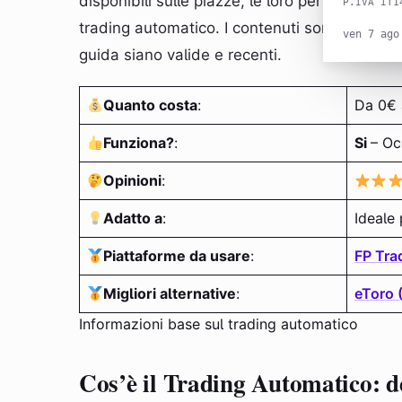
disponibili sulle piazze, le loro performance,
P.IVA IT1
trading automatico. I contenuti sono aggiorna
ven 7 ago
guida siano valide e recenti.
Quanto costa
:
Da 0€ 
Funziona?
:
Si
– Oc
Opinioni
:
Adatto a
:
Ideale 
Piattaforme da usare
:
FP Tra
Migliori alternative
:
eToro 
Informazioni base sul trading automatico
Cos’è il Trading Automatico: d