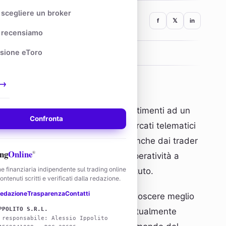
scegliere un broker
f
𝕏
in
recensiamo
sione eToro
25 min
ETTURA
✓
VERIFICATO
→
udio e la gestione dei nostri investimenti ad un
Confronta
onomia. Nato con l’avvento dei mercati telematici
 di trading ampiamente utilizzata anche dai trader
ng
Online
®
li delegano quasi tutta la propria operatività a
e finanziaria indipendente sul trading online
ro utilità rimane un argomento dibattuto.
ntenuti scritti e verificati dalla redazione.
edazione
Trasparenza
Contatti
poste concrete a chi desidera conoscere meglio
PPOLITO S.R.L.
i sistemi di trading automatico
attualmente
 responsabile: Alessio Ippolito