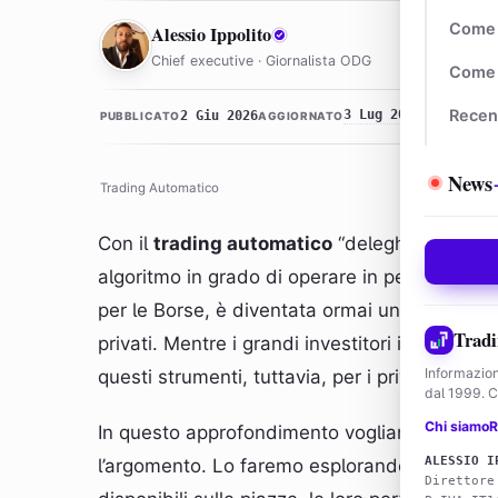
AI
Come 
Alessio Ippolito
Chief executive · Giornalista ODG
Come 
3 Lug 2026 · 17:44
Recen
2 Giu 2026
PUBBLICATO
AGGIORNATO
L
News
Trading Automatico
Con il
trading automatico
“deleghiamo” lo st
algoritmo in grado di operare in perfetta aut
per le Borse, è diventata ormai una filosofia
Tradi
privati. Mentre i grandi investitori istituziona
Informazion
questi strumenti, tuttavia, per i privati la lo
dal 1999. Co
Chi siamo
R
In questo approfondimento vogliamo dare ris
ALESSIO I
l’argomento. Lo faremo esplorando i
miglior
Direttore