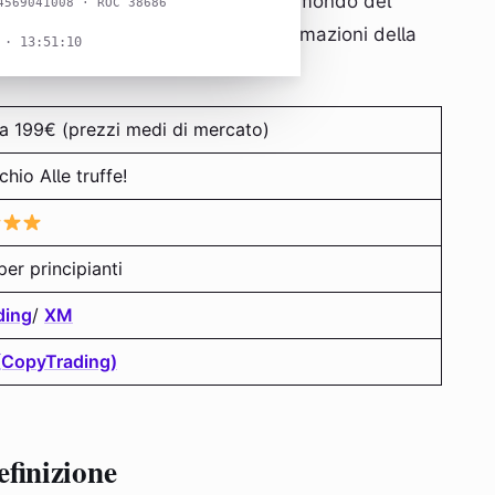
 i prezzi e le truffe che popolano il mondo del
4569041008 · ROC 38686
ti per assicurare che tutte le informazioni della
 · 13:51:10
a 199€ (prezzi medi di mercato)
chio Alle truffe!
per principianti
ding
/
XM
(CopyTrading)
efinizione