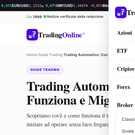
%
EUR/USD
1,1533
▲ 0,07%
GBP/USD
1,3447
▼ -0,05%
Bitcoin
65.035,70
▲ 1,1
Tr
Notizie verificate dalla redazione
Dal
1999
Azioni
Trading
Online
®
ETF
Home
›
Guide Trading
›
Trading Automatico: Cos’è, Come Funzion
Criptov
GUIDE TRADING
Trading Automatico
Forex
Funziona e Migliori
Broker
Scopriamo cos'è e come funziona il trading auto
Classi
iniziare ad operare senza farsi fregare, con i migl
Quale