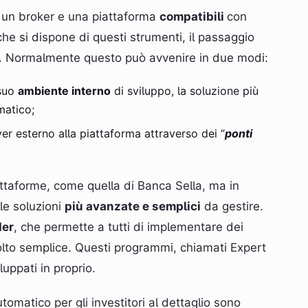
o, un broker e una piattaforma
compatibili
con
che si dispone di questi strumenti, il passaggio
. Normalmente questo può avvenire in due modi:
suo
ambiente interno
di sviluppo, la soluzione più
matico;
er esterno alla piattaforma attraverso dei “
ponti
attaforme, come quella di Banca Sella, ma in
lle soluzioni
più avanzate e semplici
da gestire.
der
, che permette a tutti di implementare dei
lto semplice. Questi programmi, chiamati Expert
uppati in proprio.
tomatico per gli investitori al dettaglio sono