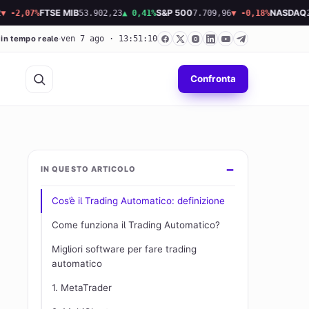
07%
FTSE MIB
53.902,23
▲ 0,41%
S&P 500
7.709,96
▼ -0,18%
NASDAQ
26.34
 in tempo reale
ven 7 ago · 13:51:10
Confronta
IN QUESTO ARTICOLO
Cos’è il Trading Automatico: definizione
Come funziona il Trading Automatico?
Migliori software per fare trading
automatico
1. MetaTrader