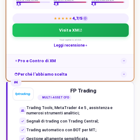
3,5
4,8
4,8
4,7/5
★★★★★
Visita XM
Your capital is at risk.
Leggi recensione
Pro e Contro di XM
Perché l'abbiamo scelta
#4
FP Trading
MULTI-ASSET CFD
Trading Tools, MetaTrader 4 e 5 , assistenza e
numerosi strumenti analitici;
Segnali di trading con Trading Central;
Trading automatico con BOT per MT;
Gestione altamente semplificata.