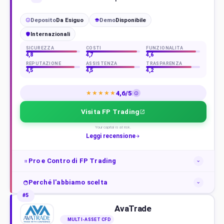
Deposito
Da Esiguo
Demo
Disponibile
€
Internazionali
SICUREZZA
COSTI
FUNZIONALITÀ
4,8
4,7
4,6
REPUTAZIONE
ASSISTENZA
TRASPARENZA
4,5
4,5
4,2
4,6/5
★★★★★
Visita FP Trading
Your capital is at risk.
Leggi recensione
Pro e Contro di FP Trading
Perché l'abbiamo scelta
#5
AvaTrade
MULTI-ASSET CFD