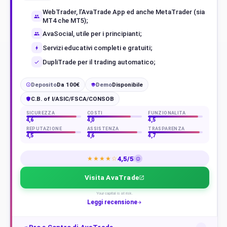
WebTrader, l’AvaTrade App ed anche MetaTrader (sia
MT4 che MT5);
AvaSocial, utile per i principianti;
Servizi educativi completi e gratuiti;
DupliTrade per il trading automatico;
Deposito
Da 100€
Demo
Disponibile
€
C.B. of I/ASIC/FSCA/CONSOB
SICUREZZA
COSTI
FUNZIONALITÀ
4,6
4,0
4,5
REPUTAZIONE
ASSISTENZA
TRASPARENZA
4,5
4,6
4,7
4,5/5
★★★★☆
Visita AvaTrade
Your capital is at risk.
Leggi recensione