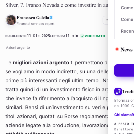
Silver, 7. Franco Nevada e come investire in autonomia.
Come 
FG
Francesco Galella
Come 
f
𝕏
in
Financial services expert
Recen
11 Dic 2025
11 min
PUBBLICATO
LETTURA
✓
VERIFICATO
News
Azioni argento
Le
migliori azioni argento
ti permettono di esporti,
se vogliamo in modo indiretto, su una delle materie
prime più interessanti degli ultimi tempi. Non si
tratta quindi di un investimento fisico in argento,
Tradi
che invece fa riferimento all’acquisto di lingotti, o
Informazion
dal 1999. Co
similari. Bensì di un’investimento su veri e propri
Chi siamo
R
titoli azionari, quotati su Borse regolamentate, di
ALESSIO I
aziende legate alla produzione, lavorazione, o altre
Direttore