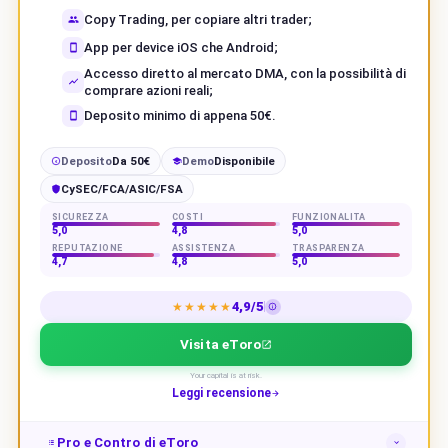
Copy Trading, per copiare altri trader;
App per device iOS che Android;
Accesso diretto al mercato DMA, con la possibilità di
comprare azioni reali;
Deposito minimo di appena 50€.
Deposito
Da 50€
Demo
Disponibile
€
CySEC/FCA/ASIC/FSA
SICUREZZA
COSTI
FUNZIONALITÀ
5,0
4,8
5,0
REPUTAZIONE
ASSISTENZA
TRASPARENZA
4,7
4,8
5,0
4,9/5
★★★★★
Visita eToro
Your capital is at risk.
Leggi recensione
Pro e Contro di eToro