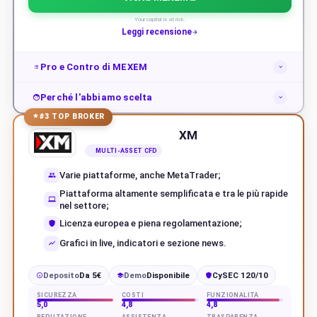
Your capital is at risk.
Leggi recensione
Pro e Contro di MEXEM
Perché l'abbiamo scelta
#3 TOP BROKER
XM
MULTI-ASSET CFD
Varie piattaforme, anche MetaTrader;
Piattaforma altamente semplificata e tra le più rapide
nel settore;
Licenza europea e piena regolamentazione;
Grafici in live, indicatori e sezione news.
Deposito
Da 5€
Demo
Disponibile
CySEC 120/10
€
SICUREZZA
COSTI
FUNZIONALITÀ
5,0
4,8
4,8
REPUTAZIONE
ASSISTENZA
TRASPARENZA