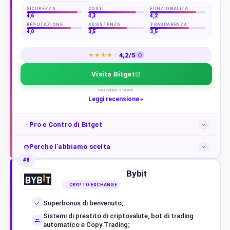
SICUREZZA
COSTI
FUNZIONALITÀ
4,6
4,3
4,2
REPUTAZIONE
ASSISTENZA
TRASPARENZA
4,0
3,5
3,5
4,2/5
★★★★☆
Visita Bitget
Your capital is at risk.
Leggi recensione
Pro e Contro di Bitget
Perché l'abbiamo scelta
#8
Bybit
CRYPTO EXCHANGE
Superbonus di benvenuto;
Sistemi di prestito di criptovalute, bot di trading
automatico e Copy Trading;