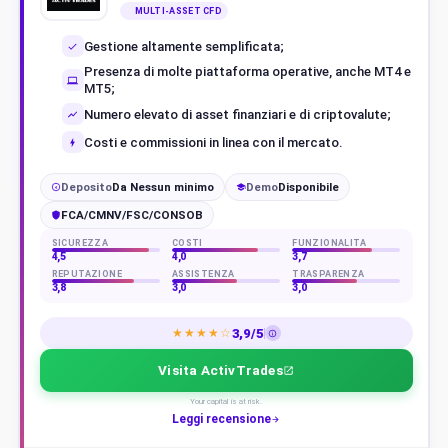
MULTI-ASSET CFD
Gestione altamente semplificata;
Presenza di molte piattaforma operative, anche MT4 e
MT5;
Numero elevato di asset finanziari e di criptovalute;
Costi e commissioni in linea con il mercato.
Deposito
Da Nessun minimo
Demo
Disponibile
€
FCA/CMNV/FSC/CONSOB
SICUREZZA
COSTI
FUNZIONALITÀ
4,5
4,0
3,7
REPUTAZIONE
ASSISTENZA
TRASPARENZA
3,8
3,0
3,0
3,9/5
★★★★☆
Visita ActivTrades
Your capital is at risk.
Leggi recensione