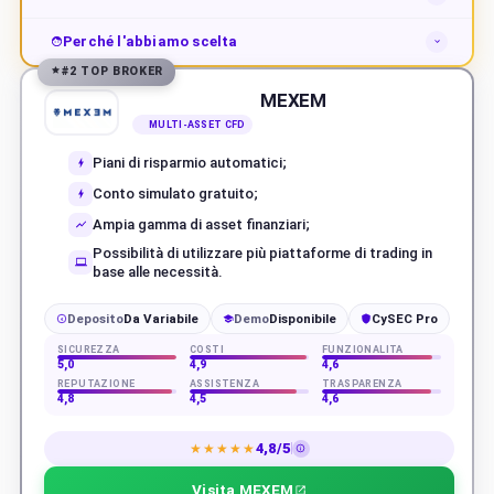
Perché l'abbiamo scelta
#2 TOP BROKER
MEXEM
MULTI-ASSET CFD
Piani di risparmio automatici;
Conto simulato gratuito;
Ampia gamma di asset finanziari;
Possibilità di utilizzare più piattaforme di trading in
base alle necessità.
Deposito
Da Variabile
Demo
Disponibile
CySEC Pro
€
SICUREZZA
COSTI
FUNZIONALITÀ
5,0
4,9
4,6
REPUTAZIONE
ASSISTENZA
TRASPARENZA
4,8
4,5
4,6
4,8/5
★★★★★
Visita MEXEM