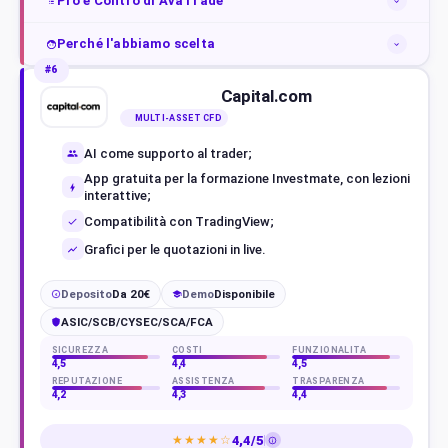
Pro e Contro di AvaTrade
Perché l'abbiamo scelta
#6
Capital.com
MULTI-ASSET CFD
AI come supporto al trader;
App gratuita per la formazione Investmate, con lezioni
interattive;
Compatibilità con TradingView;
Grafici per le quotazioni in live.
Deposito
Da 20€
Demo
Disponibile
€
ASIC/SCB/CYSEC/SCA/FCA
SICUREZZA
COSTI
FUNZIONALITÀ
4,5
4,4
4,5
REPUTAZIONE
ASSISTENZA
TRASPARENZA
4,2
4,3
4,4
4,4/5
★★★★☆