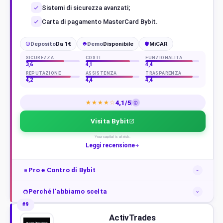
Sistemi di sicurezza avanzati;
Carta di pagamento MasterCard Bybit.
Deposito
Da 1€
Demo
Disponibile
MiCAR
€
SICUREZZA
COSTI
FUNZIONALITÀ
3,6
4,1
4,4
REPUTAZIONE
ASSISTENZA
TRASPARENZA
4,2
4,4
4,4
4,1/5
★★★★☆
Visita Bybit
Your capital is at risk.
Leggi recensione
Pro e Contro di Bybit
Perché l'abbiamo scelta
#9
ActivTrades