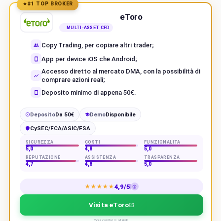
#1 TOP BROKER
eToro
MULTI-ASSET CFD
Copy Trading, per copiare altri trader;
App per device iOS che Android;
Accesso diretto al mercato DMA, con la possibilità di
comprare azioni reali;
Deposito minimo di appena 50€.
Deposito
Da 50€
Demo
Disponibile
€
CySEC/FCA/ASIC/FSA
SICUREZZA
COSTI
FUNZIONALITÀ
5,0
4,8
5,0
REPUTAZIONE
ASSISTENZA
TRASPARENZA
4,7
4,8
5,0
4,9/5
★★★★★
Visita eToro
Your capital is at risk.