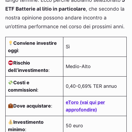
lungo termine. Ecco perché abbiamo selezionato
5
ETF Batterie al litio in particolare
, che secondo la
nostra opinione possono andare incontro a
un’ottima performance nel corso dei prossimi anni.
Conviene investire
Sì
oggi
:
Rischio
Medio-Alto
dell’investimento
:
Costi e
0,40-0,69% TER annuo
commissioni
:
eToro (vai qui per
Dove acquistare
:
approfondire)
Investimento
50 euro
minimo
: