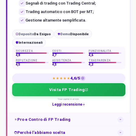
Segnali di trading con Trading Central;
Trading automatico con BOT per MT;
Gestione altamente semplificata.
Deposito
Da Esiguo
Demo
Disponibile
€
Internazionali
SICUREZZA
COSTI
FUNZIONALITÀ
4,8
4,7
4,6
REPUTAZIONE
ASSISTENZA
TRASPARENZA
4,5
4,5
4,2
4,6/5
★★★★★
Visita FP Trading
Your capital is at risk.
Leggi recensione
Pro e Contro di FP Trading
Perché l'abbiamo scelta