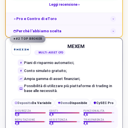
Leggi recensione
Pro e Contro di eToro
Perché l'abbiamo scelta
#2 TOP BROKER
MEXEM
MULTI-ASSET CFD
Piani di risparmio automatici;
Conto simulato gratuito;
Ampia gamma di asset finanziari;
Possibilità di utilizzare più piattaforme di trading in
base alle necessità.
Deposito
Da Variabile
Demo
Disponibile
CySEC Pro
€
SICUREZZA
COSTI
FUNZIONALITÀ
5,0
4,9
4,6
REPUTAZIONE
ASSISTENZA
TRASPARENZA
4,8
4,5
4,6