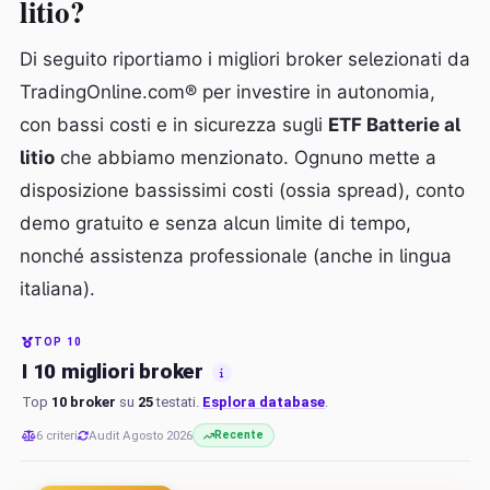
litio?
Di seguito riportiamo i migliori broker selezionati da
TradingOnline.com® per investire in autonomia,
con bassi costi e in sicurezza sugli
ETF Batterie al
litio
che abbiamo menzionato. Ognuno mette a
disposizione bassissimi costi (ossia spread), conto
demo gratuito e senza alcun limite di tempo,
nonché assistenza professionale (anche in lingua
italiana).
TOP 10
I 10 migliori broker
Top
10 broker
su
25
testati.
Esplora database
.
6 criteri
Audit Agosto 2026
Recente