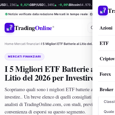
561
▲ 0,02%
GBP/USD
1,3491
▲ -0,00%
Bitcoin
64.970,37
▲ 0,01%
Ethereum
1.
Tr
Notizie verificate dalla redazione
Mercati in tempo reale
Trading
Online
Azioni
®
ETF
Home
›
Mercati finanziari
›
I 5 Migliori ETF Batterie al Litio del…
MERCATI FINANZIARI
Criptov
I 5 Migliori ETF Batterie al
Forex
Litio del 2026 per Investire
Broker
Scopriamo quali sono i migliori ETF batterie al litio per
investire.. Un breve elenco di quelli consigliati dagli
Classi
analisti di TradingOnline.com, con studi, previsioni e
convenienza di esporsi su questo segmento.
Quale