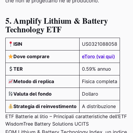
che non le progettano né le producono.
5. Amplify Lithium & Battery
Technology ETF
ISIN
US0321088058
Dove comprare
eToro (vai qui)
TER
0.59% annuo
Metodo di replica
Fisica completa
Valuta del fondo
Dollaro
Strategia di reinvestimento
A distribuzione
ETF Batterie al litio – Principali caratteristiche dell’ETF
WisdomTree Battery Solutions UCITS
EQM Lithium & Battery Technology Index, un indice