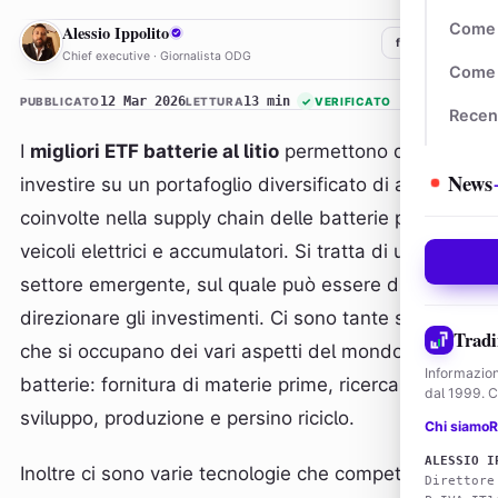
AI
Come 
Alessio Ippolito
f
𝕏
in
Chief executive · Giornalista ODG
Come 
12 Mar 2026
13 min
PUBBLICATO
LETTURA
✓
VERIFICATO
Recen
I
migliori ETF batterie al litio
permettono di
News
investire su un portafoglio diversificato di aziende
coinvolte nella supply chain delle batterie per
veicoli elettrici e accumulatori. Si tratta di un
settore emergente, sul quale può essere difficile
direzionare gli investimenti. Ci sono tante società
Tradi
che si occupano dei vari aspetti del mondo delle
Informazion
batterie: fornitura di materie prime, ricerca e
dal 1999. Co
sviluppo, produzione e persino riciclo.
Chi siamo
R
ALESSIO I
Inoltre ci sono varie tecnologie che competono tra
Direttore