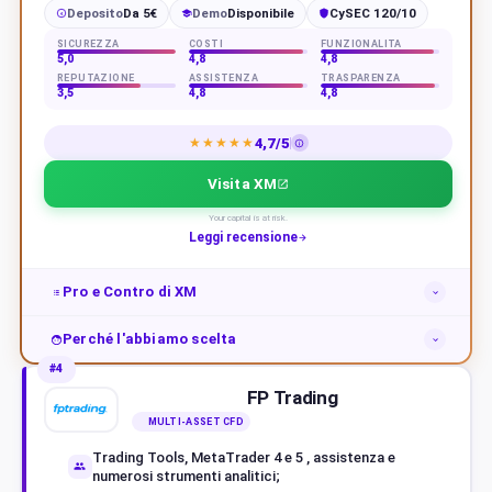
Deposito
Da 5€
Demo
Disponibile
CySEC 120/10
€
SICUREZZA
COSTI
FUNZIONALITÀ
5,0
4,8
4,8
REPUTAZIONE
ASSISTENZA
TRASPARENZA
3,5
4,8
4,8
4,7/5
★★★★★
Visita XM
Your capital is at risk.
Leggi recensione
Pro e Contro di XM
Perché l'abbiamo scelta
#4
FP Trading
MULTI-ASSET CFD
Trading Tools, MetaTrader 4 e 5 , assistenza e
numerosi strumenti analitici;