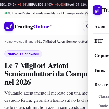
45
▼ -0,08%
GBP/USD
1,3465
▼ -0,03%
Bitcoin
64.620,01
▼ -0,07%
Ethereum
Tr
Notizie verificate dalla redazione
Mercati in tempo reale
Trading
Online
Azioni
®
ETF
Home
›
Mercati finanziari
›
Le 7 Migliori Azioni Semiconduttori da Comprare nel…
MERCATI FINANZIARI
Criptov
Le 7 Migliori Azioni
Forex
Semiconduttori da Comprare
nel 2026
Broker
Valutando attentamente il mercato con una metodologia
Classi
di studio ferrea, gli analisti hanno stilato la classifica
Quale
delle potenziali migliori azioni semiconduttori per