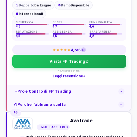
Deposito
Da Esiguo
Demo
Disponibile
€
Internazionali
SICUREZZA
COSTI
FUNZIONALITÀ
4,8
4,7
4,6
REPUTAZIONE
ASSISTENZA
TRASPARENZA
4,5
4,5
4,2
4,6/5
★★★★★
Visita FP Trading
Your capital is at risk.
Leggi recensione
Pro e Contro di FP Trading
Perché l'abbiamo scelta
#5
AvaTrade
MULTI-ASSET CFD