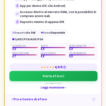
App per device iOS che Android;
Accesso diretto al mercato DMA, con la possibilità di
comprare azioni reali;
Deposito minimo di appena 50€.
Deposito
Da 50€
Demo
Disponibile
€
CySEC/FCA/ASIC/FSA
SICUREZZA
COSTI
FUNZIONALITÀ
5,0
4,8
5,0
REPUTAZIONE
ASSISTENZA
TRASPARENZA
4,7
4,8
5,0
4,9/5
★★★★★
Visita eToro
Your capital is at risk.
Leggi recensione
Pro e Contro di eToro