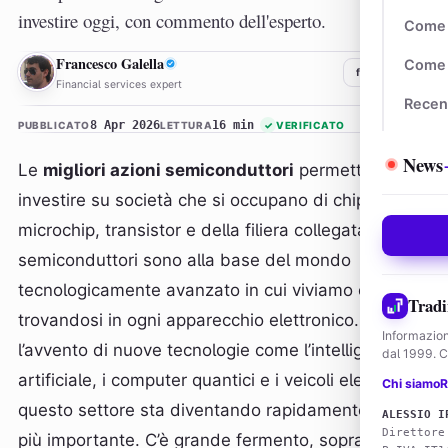
investire oggi, con commento dell'esperto.
Come 
FG
Francesco Galella
Come 
f
𝕏
in
Financial services expert
Recen
8 Apr 2026
16 min
PUBBLICATO
LETTURA
✓
VERIFICATO
News
Le
migliori azioni semiconduttori
permettono di
investire su società che si occupano di chip,
microchip, transistor e della filiera collegata. I
semiconduttori sono alla base del mondo
tecnologicamente avanzato in cui viviamo oggi,
Tradi
trovandosi in ogni apparecchio elettronico. Con
Informazion
l’avvento di nuove tecnologie come l’intelligenza
dal 1999. Co
artificiale, i computer quantici e i veicoli elettrici,
Chi siamo
R
questo settore sta diventando rapidamente ancora
ALESSIO I
Direttore
più importante. C’è grande fermento, soprattutto