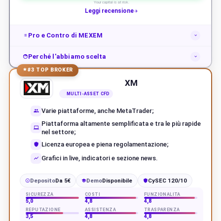
Your capital is at risk.
Leggi recensione
Pro e Contro di MEXEM
Perché l'abbiamo scelta
#3 TOP BROKER
XM
MULTI-ASSET CFD
Varie piattaforme, anche MetaTrader;
Piattaforma altamente semplificata e tra le più rapide
nel settore;
Licenza europea e piena regolamentazione;
Grafici in live, indicatori e sezione news.
Deposito
Da 5€
Demo
Disponibile
CySEC 120/10
€
SICUREZZA
COSTI
FUNZIONALITÀ
5,0
4,8
4,8
REPUTAZIONE
ASSISTENZA
TRASPARENZA
3,5
4,8
4,8