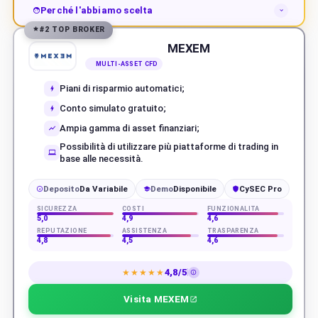
Perché l'abbiamo scelta
#2 TOP BROKER
MEXEM
MULTI-ASSET CFD
Piani di risparmio automatici;
Conto simulato gratuito;
Ampia gamma di asset finanziari;
Possibilità di utilizzare più piattaforme di trading in
base alle necessità.
Deposito
Da Variabile
Demo
Disponibile
CySEC Pro
€
SICUREZZA
COSTI
FUNZIONALITÀ
5,0
4,9
4,6
REPUTAZIONE
ASSISTENZA
TRASPARENZA
4,8
4,5
4,6
4,8/5
★★★★★
Visita MEXEM