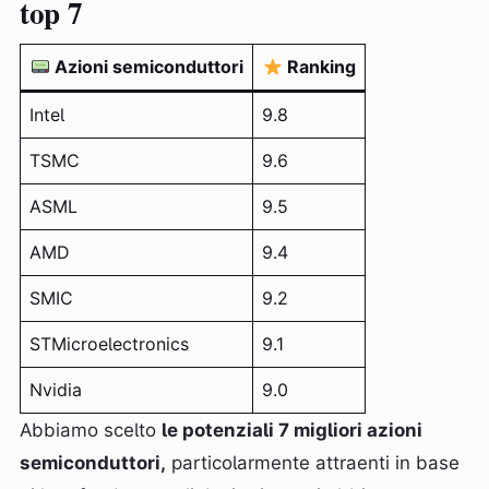
top 7
Azioni semiconduttori
Ranking
Intel
9.8
TSMC
9.6
ASML
9.5
AMD
9.4
SMIC
9.2
STMicroelectronics
9.1
Nvidia
9.0
Abbiamo scelto
le potenziali 7 migliori azioni
semiconduttori,
particolarmente attraenti in base