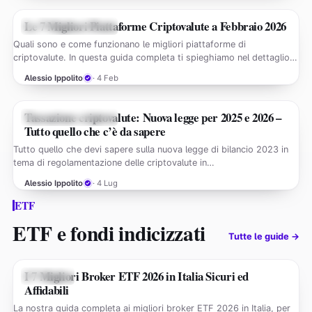
Le 7 Migliori Piattaforme Criptovalute a Febbraio 2026
GUIDE CRIPTOVALUTE
Quali sono e come funzionano le migliori piattaforme di
criptovalute. In questa guida completa ti spieghiamo nel dettaglio…
Alessio Ippolito
· 4 Feb
Tassazione criptovalute: Nuova legge per 2025 e 2026 –
GUIDE CRIPTOVALUTE
Tutto quello che c’è da sapere
Tutto quello che devi sapere sulla nuova legge di bilancio 2023 in
tema di regolamentazione delle criptovalute in…
Alessio Ippolito
· 4 Lug
ETF
ETF e fondi indicizzati
Tutte le guide →
I 7 Migliori Broker ETF 2026 in Italia Sicuri ed
GUIDE ETF
Affidabili
La nostra guida completa ai migliori broker ETF 2026 in Italia, per