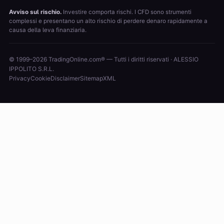
Avviso sul rischio.
Investire comporta rischi. I CFD sono strumenti
complessi e presentano un alto rischio di perdere denaro rapidamente a
causa della leva finanziaria.
© 1999–2026 TradingOnline.com® — Tutti i diritti riservati · ALESSIO
IPPOLITO S.R.L.
Privacy
Cookie
Disclaimer
Sitemap
XML