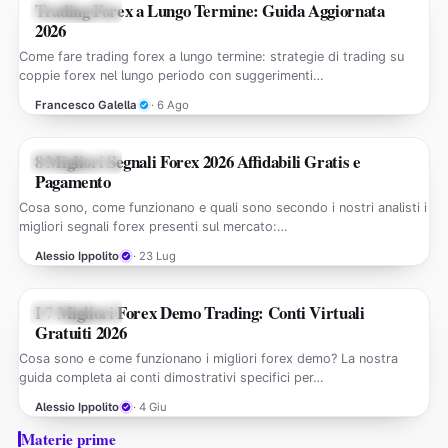
Trading Forex a Lungo Termine: Guida Aggiornata
GUIDE FOREX
2026
Come fare trading forex a lungo termine: strategie di trading su
coppie forex nel lungo periodo con suggerimenti…
Francesco Galella
· 6 Ago
8 Migliori Segnali Forex 2026 Affidabili Gratis e
GUIDE FOREX
Pagamento
Cosa sono, come funzionano e quali sono secondo i nostri analisti i
migliori segnali forex presenti sul mercato:…
Alessio Ippolito
· 23 Lug
I 7 Migliori Forex Demo Trading: Conti Virtuali
GUIDE FOREX
Gratuiti 2026
Cosa sono e come funzionano i migliori forex demo? La nostra
guida completa ai conti dimostrativi specifici per…
Alessio Ippolito
· 4 Giu
Materie prime