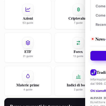
Come 
Come 
Azioni
Criptovalute
93 guide
7 guide
Recen
News
ETF
Forex
21 guide
13 guide
Tradi
Informazion
dal 1999. Co
Materie prime
Indici di borsa
4 guide
2 guide
Chi siamo
R
ALESSIO I
Direttore