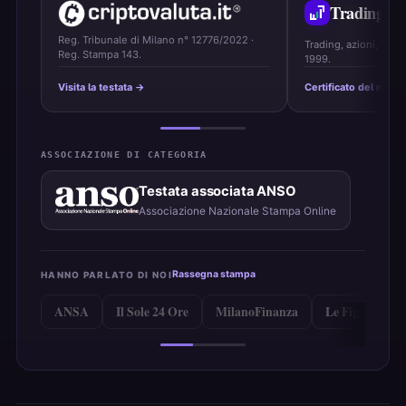
Trading
On
Reg. Tribunale di Milano n° 12776/2022 ·
Trading, azioni, ETF 
Reg. Stampa 143.
1999.
Visita la testata →
Certificato del marc
ASSOCIAZIONE DI CATEGORIA
Testata associata ANSO
Associazione Nazionale Stampa Online
Rassegna stampa
HANNO PARLATO DI NOI
ANSA
Il Sole 24 Ore
MilanoFinanza
Le Figaro