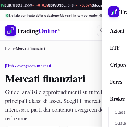
UR/USD
1,1559
▼ -0,01%
GBP/USD
1,3484
▼ -0,07%
Bitcoin
65.014,01
▲ 0,14
Tr
Notizie verificate dalla redazione
Mercati in tempo reale
Trading
Online
Azioni
®
ETF
Home
›
Mercati finanziari
Criptov
Hub · evergreen mercati
Mercati finanziari
Forex
Guide, analisi e approfondimenti su tutte le
Broker
principali classi di asset. Scegli il mercato che ti
interessa e parti dai contenuti evergreen della
Classi
redazione.
Quale