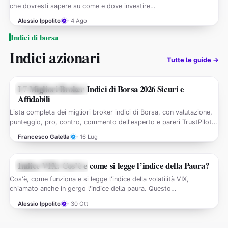
che dovresti sapere su come e dove investire…
Alessio Ippolito
· 4 Ago
Indici di borsa
Indici azionari
Tutte le guide →
I 7 Migliori Broker Indici di Borsa 2026 Sicuri e
GUIDE INDICI DI BORSA
Affidabili
Lista completa dei migliori broker indici di Borsa, con valutazione,
punteggio, pro, contro, commento dell'esperto e pareri TrustPilot…
Francesco Galella
· 16 Lug
Indice VIX: Cos’è e come si legge l’indice della Paura?
GUIDE INDICI DI BORSA
Cos'è, come funziona e si legge l'indice della volatilità VIX,
chiamato anche in gergo l'indice della paura. Questo…
Alessio Ippolito
· 30 Ott