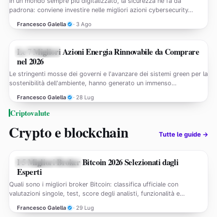
In un mondo sempre più digitalizzato, la sicurezza ne fa da
padrona: conviene investire nelle migliori azioni cybersecurity…
Francesco Galella
· 3 Ago
Le 7 Migliori Azioni Energia Rinnovabile da Comprare
GUIDE AZIONI
nel 2026
Le stringenti mosse dei governi e l'avanzare dei sistemi green per la
sostenibilità dell'ambiente, hanno generato un immenso…
Francesco Galella
· 28 Lug
Criptovalute
Crypto e blockchain
Tutte le guide →
I 5 Migliori Broker Bitcoin 2026 Selezionati dagli
GUIDE CRIPTOVALUTE
Esperti
Quali sono i migliori broker Bitcoin: classifica ufficiale con
valutazioni singole, test, score degli analisti, funzionalità e
recensioni…
Francesco Galella
· 29 Lug