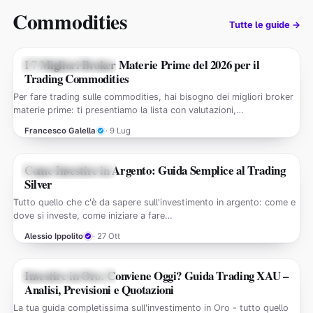
Commodities
Tutte le guide →
I 7 Migliori Broker Materie Prime del 2026 per il
GUIDE COMMODITIES
Trading Commodities
Per fare trading sulle commodities, hai bisogno dei migliori broker
materie prime: ti presentiamo la lista con valutazioni,…
Francesco Galella
· 9 Lug
Come Investire in Argento: Guida Semplice al Trading
GUIDE COMMODITIES
Silver
Tutto quello che c'è da sapere sull'investimento in argento: come e
dove si investe, come iniziare a fare…
Alessio Ippolito
· 27 Ott
Investire in Oro: Conviene Oggi? Guida Trading XAU –
GUIDE COMMODITIES
Analisi, Previsioni e Quotazioni
La tua guida completissima sull'investimento in Oro - tutto quello