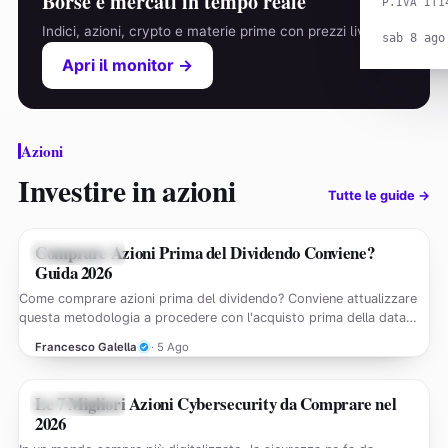
Borse e mercati in tempo reale
P.IVA IT1
Indici, azioni, crypto e materie prime con prezzi live.
sab 8 ago
Apri il monitor →
Azioni
Investire in azioni
Tutte le guide →
Comprare Azioni Prima del Dividendo Conviene?
GUIDE AZIONI
Guida 2026
Come comprare azioni prima del dividendo? Conviene attualizzare
questa metodologia a procedere con l'acquisto prima della data
di…
Francesco Galella
· 5 Ago
Le 7 Migliori Azioni Cybersecurity da Comprare nel
GUIDE AZIONI
2026