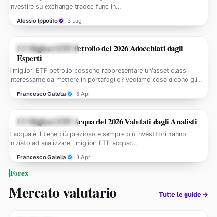
investire su exchange traded fund in…
Alessio Ippolito
· 3 Lug
I 5 Migliori ETF Petrolio del 2026 Adocchiati dagli
MERCATI FINANZIARI
Esperti
I migliori ETF petrolio possono rappresentare un'asset class
interessante da mettere in portafoglio? Vediamo cosa dicono gli
analisti…
Francesco Galella
· 3 Apr
I 5 Migliori ETF Acqua del 2026 Valutati dagli Analisti
MERCATI FINANZIARI
L'acqua è il bene più prezioso e sempre più investitori hanno
iniziato ad analizzare i migliori ETF acqua:…
Francesco Galella
· 3 Apr
Forex
Mercato valutario
Tutte le guide →