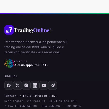
Trading
Online
®
Informazione finanziaria indipendente sul
trading online dal 1999. Analisi, guide e
recensioni verificate dalla redazione.
EDITO DA
Alessio Ippolito S.R.L.
SEGUICI
Editore:
ALESSIO IPPOLITO S.R.L.
Sede legale: Via Pola 11, 20124 Milano (MI)
P.IVA IT14569041008 · REA 2665834 · ROC 38686