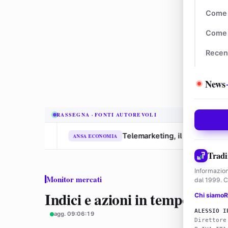
Come 
Come 
Recen
News
RASSEGNA · FONTI AUTOREVOLI
Telemarketing, il Garante Privacy multa Tim
ANSA ECONOMIA
Tradi
Informazion
Monitor mercati
dal 1999. Co
Indici e azioni in tempo reale
Chi siamo
R
ALESSIO I
agg. 09:06:19
Direttore