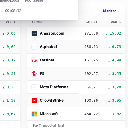
4569041008 · ROC 38686
Migliori Wall Street
Tutti →
Monitor →
 · 09:08:14
VAR.%
AZIONE
VALORE
VAR.%
Amazon.com
0,06
271,58
15,32
▲
▲
Alphabet
0,69
356,13
6,73
▲
▲
Fortinet
0,17
161,95
4,99
▲
▲
F5
0,31
402,57
3,55
▲
▲
Meta Platforms
0,28
556,71
3,28
▲
▲
CrowdStrike
1,30
190,86
3,05
▲
▲
Microsoft
0,62
464,72
3,02
▲
▲
Top 7 · maggiori rialzi