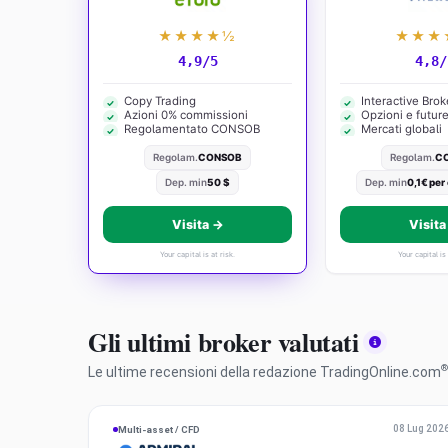
★★★★½
★★★
4,9/5
4,8/
Copy Trading
Interactive Brok
Azioni 0% commissioni
Opzioni e futur
Regolamentato CONSOB
Mercati globali
Regolam.
CONSOB
Regolam.
C
Dep. min
50 $
Dep. min
0,1€ per
Visita →
Visita
Your capital is at risk.
Your capital is 
Gli ultimi broker valutati
®
Le ultime recensioni della redazione TradingOnline.com
A
08 Lug 202
Multi-asset / CFD