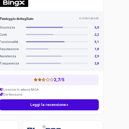
i
n
g
X
Punteggio dettagliato
6 criteri pesati
Sicurezza
3,0
Costi
2,2
Funzionalità
3,1
Reputazione
1,8
Assistenza
2,9
Trasparenza
2,8
2,7/5
Licenza In attesa MiCA
Da Nessuno
Leggi la recensione
Plus500