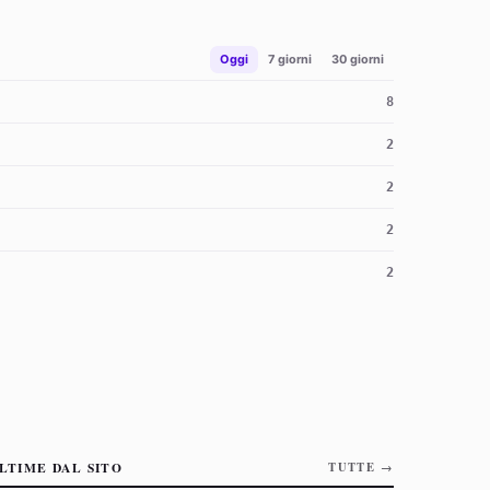
Oggi
7 giorni
30 giorni
8
2
2
2
2
LTIME DAL SITO
TUTTE →