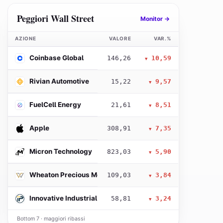
Peggiori Wall Street
Monitor →
AZIONE
VALORE
VAR.%
Coinbase Global
146,26
10,59
▼
Rivian Automotive
15,22
9,57
▼
FuelCell Energy
21,61
8,51
▼
Apple
308,91
7,35
▼
Micron Technology
823,03
5,90
▼
Wheaton Precious Metals
109,03
3,84
▼
Innovative Industrial Properties
58,81
3,24
▼
Bottom 7 · maggiori ribassi