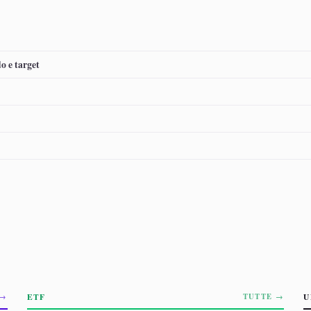
o e target
ETF
U
 →
TUTTE →