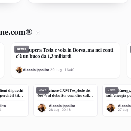
line.com®
?
Ford supera Tesla e vola in Borsa, ma nei conti
NEWS
c’è un buco da 1,3 miliardi
AI
Alessio Ippolito
·
29 Lug · 16:40
ioni di pacchi
Il chip cinese CXMT esplode del
Bloom Energy,
NEWS
NEWS
erché il titolo
466% al debutto: cosa dice sulla
sull’energia pe
tua RAM
43% (domani i
AI
AI
lito
Alessio Ippolito
Alessio
4
28 Lug · 09:18
27 Lug ·