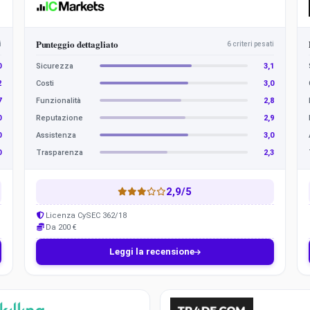
C
M
a
r
Punteggio dettagliato
i
6 criteri pesati
k
e
0
Sicurezza
3,1
t
2
Costi
3,0
s
7
Funzionalità
2,8
0
Reputazione
2,9
0
Assistenza
3,0
0
Trasparenza
2,3
2,9/5
Licenza CySEC 362/18
Da 200 €
Leggi la recensione
Trade.com