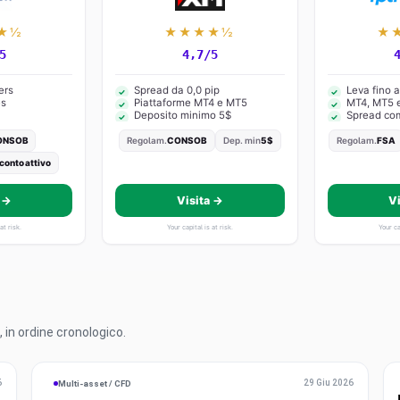
★½
★★★★½
★
5
4,7/5
ers
Spread da 0,0 pip
Leva fino a
es
Piattaforme MT4 e MT5
MT4, MT5 e
Deposito minimo 5$
Spread com
ONSOB
Regolam.
CONSOB
Dep. min
5$
Regolam.
FSA
 conto attivo
 →
Visita →
V
at risk.
Your capital is at risk.
Your ca
, in ordine cronologico.
I
6
29 Giu 2026
Multi-asset / CFD