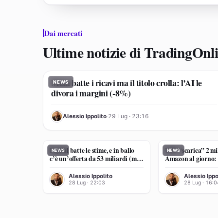
Dai mercati
Ultime notizie di TradingOn
Meta batte i ricavi ma il titolo crolla: l’AI le
NEWS
divora i margini (-8%)
AI
Alessio Ippolito
·
29 Lug · 23:16
PayPal batte le stime, e in ballo
UPS “scarica” 2 mil
NEWS
NEWS
c’è un’offerta da 53 miliardi (ma
Amazon al giorno: p
occhio a inseguirla)
non festeggia
AI
AI
Alessio Ippolito
Alessio Ippo
28 Lug · 22:03
28 Lug · 16:0