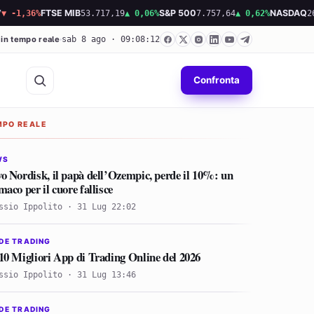
6%
FTSE MIB
53.717,19
▲ 0,06%
S&P 500
7.757,64
▲ 0,62%
NASDAQ
26.690,
 in tempo reale
sab 8 ago · 09:08:14
Confronta
MPO REALE
WS
o Nordisk, il papà dell’Ozempic, perde il 10%: un
maco per il cuore fallisce
ssio Ippolito · 31 Lug 22:02
DE TRADING
10 Migliori App di Trading Online del 2026
ssio Ippolito · 31 Lug 13:46
DE TRADING