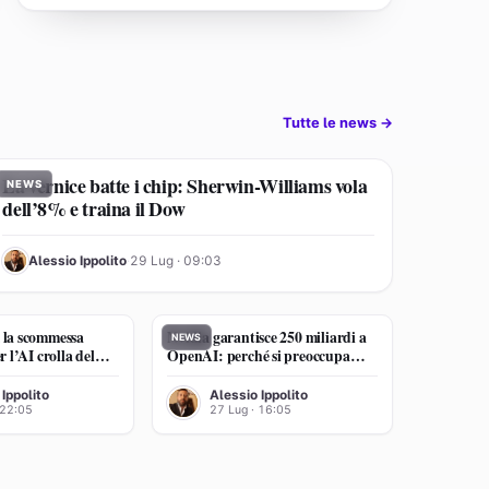
Tutte le news →
La vernice batte i chip: Sherwin-Williams vola
NEWS
dell’8% e traina il Dow
AI
Alessio Ippolito
·
29 Lug · 09:03
 la scommessa
Nvidia garantisce 250 miliardi a
NEWS
r l’AI crolla del
OpenAI: perché si preoccupa
l verdetto)
Michael Burry
AI
 Ippolito
Alessio Ippolito
 22:05
27 Lug · 16:05