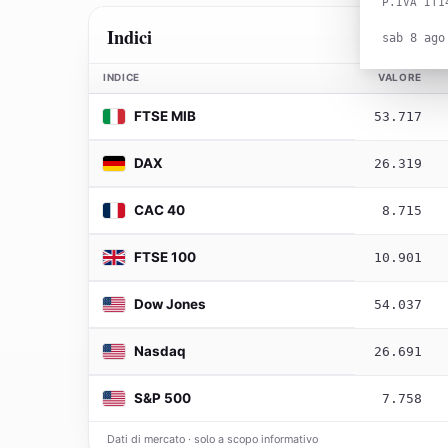
P.IVA IT1
Indici
sab 8 ago
INDICE
VALORE
FTSE MIB
53.717
DAX
26.319
CAC 40
8.715
FTSE 100
10.901
Dow Jones
54.037
Nasdaq
26.691
S&P 500
7.758
Dati di mercato · solo a scopo informativo