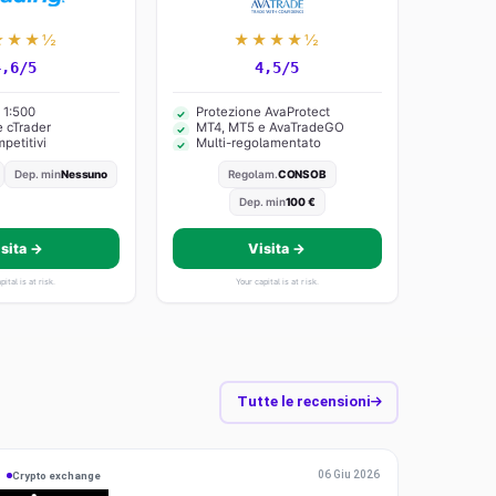
★★★½
★★★★½
4,6/5
4,5/5
 1:500
Protezione AvaProtect
 cTrader
MT4, MT5 e AvaTradeGO
petitivi
Multi-regolamentato
Dep. min
Nessuno
Regolam.
CONSOB
Dep. min
100 €
isita →
Visita →
pital is at risk.
Your capital is at risk.
Tutte le recensioni
B
06 Giu 2026
Crypto exchange