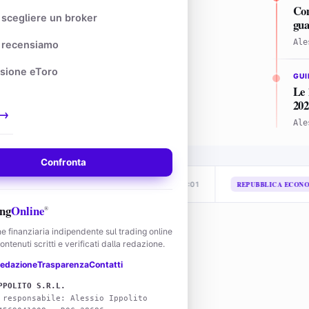
Com
scegliere un broker
gua
Ale
recensiamo
sione eToro
GUI
Le 
202
→
Ale
Confronta
 per 9,5 milioni
Bpm rinun
REPUBBLICA ECONOMIA
31/07 · 21:01
ng
Online
®
e finanziaria indipendente sul trading online
ntenuti scritti e verificati dalla redazione.
edazione
Trasparenza
Contatti
?
PPOLITO S.R.L.
 responsabile: Alessio Ippolito