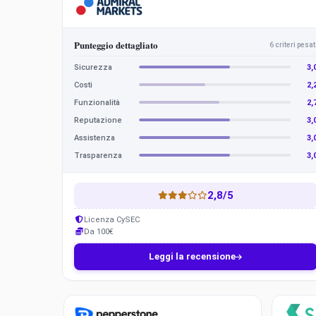
d
m
i
r
Punteggio dettagliato
6 criteri pesat
a
l
Sicurezza
3,
M
Costi
2,
a
Funzionalità
2,
r
k
Reputazione
3,
e
Assistenza
3,
t
Trasparenza
3,
s
2,8/5
Licenza CySEC
Da 100€
Leggi la recensione
Pepperstone
Skilling