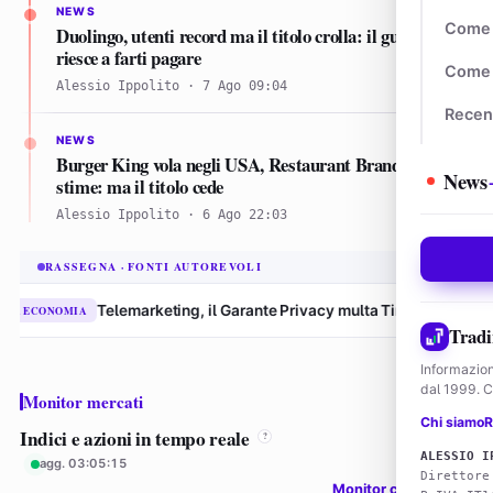
NEWS
Come 
Duolingo, utenti record ma il titolo crolla: il gufo non
riesce a farti pagare
Come 
Alessio Ippolito · 7 Ago 09:04
Recen
NEWS
Burger King vola negli USA, Restaurant Brands batte le
News
stime: ma il titolo cede
Alessio Ippolito · 6 Ago 22:03
RASSEGNA · FONTI AUTOREVOLI
Telemarketing, il Garante Privacy multa Tim per 9,5 milioni
31/07 · 
Tradi
Informazion
dal 1999. Co
Monitor mercati
Chi siamo
R
Indici e azioni in tempo reale
?
ALESSIO I
agg. 03:05:15
Direttore
Monitor completo →