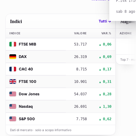
P.IVA IT1
sab 8 ago
Indici
Miglior
Tutti →
INDICE
VALORE
VAR.%
AZIONE
FTSE MIB
53.717
0,06
▲
DAX
26.319
0,69
▲
Top 7 · mag
CAC 40
8.715
0,17
▲
FTSE 100
10.901
0,31
▲
Dow Jones
54.037
0,28
▲
Nasdaq
26.691
1,30
▲
S&P 500
7.758
0,62
▲
Dati di mercato · solo a scopo informativo