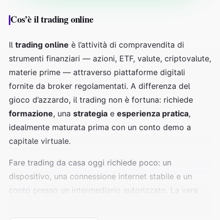
Cos’è il trading online
Il
trading online
è l’attività di compravendita di
strumenti finanziari — azioni, ETF, valute, criptovalute,
materie prime — attraverso piattaforme digitali
fornite da broker regolamentati. A differenza del
gioco d’azzardo, il trading non è fortuna: richiede
formazione
, una
strategia
e
esperienza pratica
,
idealmente maturata prima con un conto demo a
capitale virtuale.
Fare trading da casa oggi richiede poco: un
dispositivo, una connessione internet stabile e un
conto presso un intermediario autorizzato. La vera
differenza la fanno metodo e gestione del rischio.