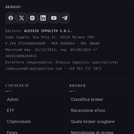
SEGUICI
Editore:
ALESSIO IPPOLITO S.R.L.
Sede legale: Via Pola 11, 20124 Milano (MI)
P.IVA IT14569041008 · REA 2665834 · ROC 38686
Marchio® dep. 15/12/2021, reg. 05/09/2022 n°
302021000203813
Direttore responsabile: Alessio Ippolito (giornalista)
redazione@tradingonline.com
· +39 351 717 7872
CONTENUTI
BROKER
Azioni
Classifica broker
ETF
Recensione eToro
Criptovalute
Quale broker scegliere
Forex
Metodologia di review