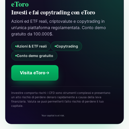
eToro
Investi e fai copytrading con eToro
Azioni ed ETF reali, criptovalute e copytrading in
un’unica piattaforma regolamentata. Conto demo
gratuito da 100.000$.
Azioni & ETF reali
Copytrading
Conto demo gratuito
Visita eToro
Investire comporta rischi: i CFD sono strumenti complessi e presentano
un alto rischio di perdere denaro rapidamente a causa della leva
finanziaria. Valuta se puoi permetterti l’alto rischio di perdere il tuo
capitale.
Your capital is at risk.