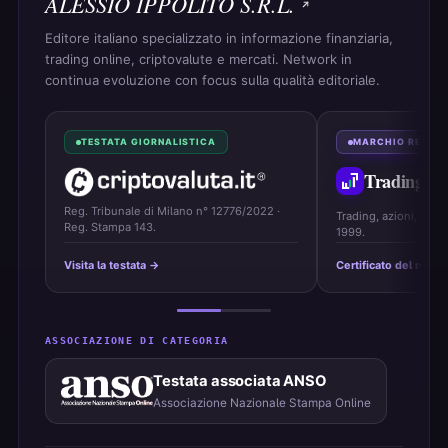
ALESSIO IPPOLITO S.R.L.
Editore italiano specializzato in informazione finanziaria,
trading online, criptovalute e mercati. Network in
continua evoluzione con focus sulla qualità editoriale.
TESTATA GIORNALISTICA
MARCHIO REGIS
Trading
On
Reg. Tribunale di Milano n° 12776/2022 ·
Trading, azioni, ETF 
Reg. Stampa 143.
1999.
Visita la testata →
Certificato del marc
ASSOCIAZIONE DI CATEGORIA
Testata associata ANSO
Associazione Nazionale Stampa Online