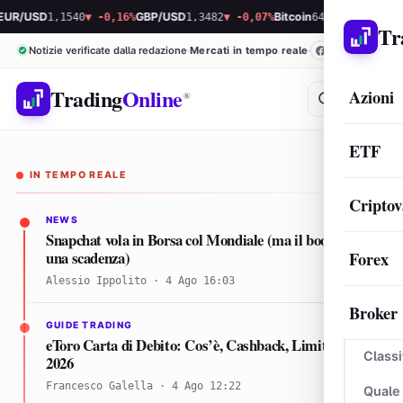
SD
1,1540
▼ -0,16%
GBP/USD
1,3482
▼ -0,07%
Bitcoin
64.938,53
▼ -0,04%
Eth
Tr
Caterpillar vola in Borsa: l’AI compra
Notizie verificate dalla redazione
Mercati in tempo reale
i suoi generatori (e i ricavi fanno
record)
Trading
Online
Azioni
®
AI
Alessio Ippolito
verificato
·
4 Ago 22:02
ETF
ULTIMISSIMA
IN TEMPO REALE
Criptov
NEWS
Snapchat vola in Borsa col Mondiale (ma il boom ha già
una scadenza)
Forex
Alessio Ippolito · 4 Ago 16:03
Broker
GUIDE TRADING
eToro Carta di Debito: Cos’è, Cashback, Limiti e Guida
Classi
2026
Francesco Galella · 4 Ago 12:22
Quale