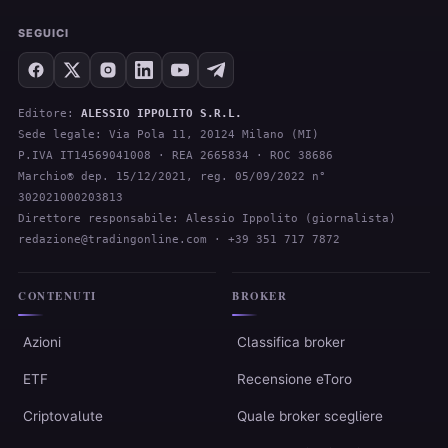
SEGUICI
Editore:
ALESSIO IPPOLITO S.R.L.
Sede legale: Via Pola 11, 20124 Milano (MI)
P.IVA IT14569041008 · REA 2665834 · ROC 38686
Marchio® dep. 15/12/2021, reg. 05/09/2022 n°
302021000203813
Direttore responsabile: Alessio Ippolito (giornalista)
redazione@tradingonline.com
· +39 351 717 7872
CONTENUTI
BROKER
Azioni
Classifica broker
ETF
Recensione eToro
Criptovalute
Quale broker scegliere