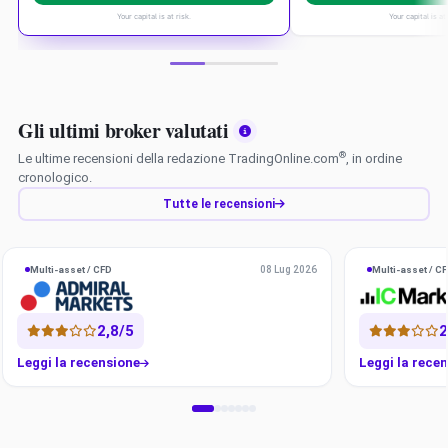
Your capital is at risk.
Your capital is at 
Gli ultimi broker valutati
®
Le ultime recensioni della redazione TradingOnline.com
, in ordine
cronologico.
Tutte le recensioni
08 Lug 2026
Multi-asset / CFD
Multi-asset / C
Admiral Markets
IC Markets
2,8/5
2
Leggi la recensione
Leggi la rece