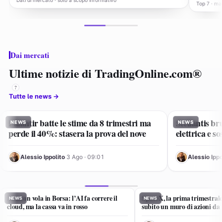
Dati di mercato · solo a scopo informativo
Top 7 · mag
Dai mercati
Ultime notizie di TradingOnline.com®
?
Tutte le news →
Palantir batte le stime da 8 trimestri ma
Stellantis br
NEWS
NEWS
perde il 40%: stasera la prova del nove
elettrica e s
AI
AI
Alessio Ippolito
·
3 Ago · 09:01
Alessio Ippo
Amazon vola in Borsa: l’AI fa correre il
SpaceX, la prima trimestrale
NEWS
NEWS
cloud, ma la cassa va in rosso
subito un muro di azioni da 