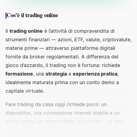
Cos’è il trading online
Il
trading online
è l’attività di compravendita di
strumenti finanziari — azioni, ETF, valute, criptovalute,
materie prime — attraverso piattaforme digitali
fornite da broker regolamentati. A differenza del
gioco d’azzardo, il trading non è fortuna: richiede
formazione
, una
strategia
e
esperienza pratica
,
idealmente maturata prima con un conto demo a
capitale virtuale.
Fare trading da casa oggi richiede poco: un
dispositivo, una connessione internet stabile e un
conto presso un intermediario autorizzato. La vera
differenza la fanno metodo e gestione del rischio.