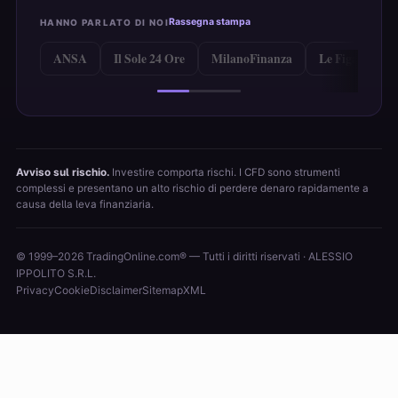
Rassegna stampa
HANNO PARLATO DI NOI
ANSA
Il Sole 24 Ore
MilanoFinanza
Le Figaro
Avviso sul rischio.
Investire comporta rischi. I CFD sono strumenti
complessi e presentano un alto rischio di perdere denaro rapidamente a
causa della leva finanziaria.
© 1999–2026 TradingOnline.com® — Tutti i diritti riservati · ALESSIO
IPPOLITO S.R.L.
Privacy
Cookie
Disclaimer
Sitemap
XML