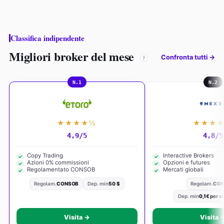
Classifica indipendente
Migliori broker del mese
Confronta tutti →
?
N.1
N.2
★★★★½
★★★
4,9/5
4,8/5
Copy Trading
Interactive Brokers
Azioni 0% commissioni
Opzioni e futures
Regolamentato CONSOB
Mercati globali
Regolam.
CONSOB
Dep. min
50 $
Regolam.
CO
Dep. min
0,1€ per c
Visita →
Visita 