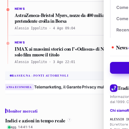
Come 
NEWS
AstraZeneca-Bristol Myers, nozze da 400 miliardi: ma il
Come 
pretendente crolla in Borsa
Alessio Ippolito · 4 Ago 09:04
Recen
NEWS
News
IMAX ai massimi storici con l’«Odissea» di Nolan: un
solo film muove il titolo
Alessio Ippolito · 3 Ago 22:01
RASSEGNA · FONTI AUTOREVOLI
Tradi
Telemarketing, il Garante Privacy multa Tim per 9,5 milioni
OMIA
31
Informazion
dal 1999. Co
Monitor mercati
Chi siamo
R
Indici e azioni in tempo reale
ALESSIO I
?
Direttore
agg. 14:41:14