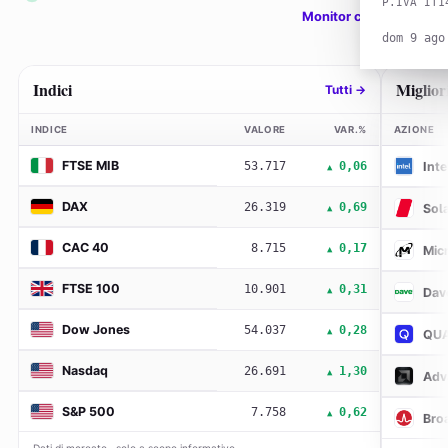
P.IVA IT1
Monitor completo →
dom 9 ago
Indici
Miglior
Tutti →
INDICE
VALORE
VAR.%
AZIONE
FTSE MIB
53.717
0,06
Inte
▲
DAX
26.319
0,69
Sol
▲
CAC 40
8.715
0,17
Mic
▲
FTSE 100
10.901
0,31
Dav
▲
Dow Jones
54.037
0,28
▲
QU
Nasdaq
26.691
1,30
▲
Adv
S&P 500
7.758
0,62
▲
Bro