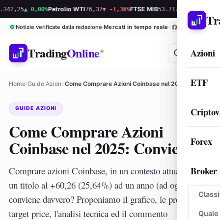
5
▲ 0,00%
Petrolio WTI
76,37
▼ -1,36%
FTSE MIB
53.717,19
▲ 0,06%
S&P 500
Tr
Notizie verificate dalla redazione
Mercati in tempo reale
Trading
Online
Azioni
®
ETF
Home
›
Guide Azioni
›
Come Comprare Azioni Coinbase nel 2025: Conviene?
GUIDE AZIONI
Criptov
Come Comprare Azioni
Forex
Coinbase nel 2025: Conviene?
Broker
Comprare azioni Coinbase, in un contesto attuale e con
un titolo al +60,26 (25,64%) ad un anno (ad oggi),
Classi
conviene davvero? Proponiamo il grafico, le previsioni, i
target price, l'analisi tecnica ed il commento
Quale