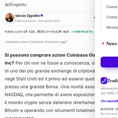
dell'esperto.
Come 
AI
Alessio Ippolito
Come 
f
𝕏
in
Chief executive · Giornalista ODG
Recen
19 Giu 2025
20 min
PUBBLICATO
LETTURA
✓
VERIFICATO
News
Comprare azioni Coinbase: Conviene oggi?
Si possono comprare azioni Coinbase Global
Inc?
Per chi non ne fosse a conoscenza, si tratta
di uno dei più grande exchange di criptovalute
negli Stati Uniti ed il primo ad essersi quotato
Tradi
presso una grande Borsa. Una novità assoluta al
Informazion
dal 1999. Co
NASDAQ, che permette di avere esposizione verso
Chi siamo
R
il mondo crypto senza detenere direttamente
ALESSIO I
Bitcoin e operando con strumenti totalmente
Direttore