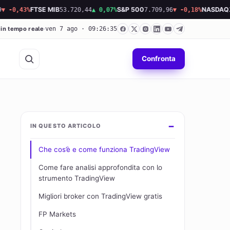
43%
FTSE MIB
53.720,44
▲ 0,07%
S&P 500
7.709,96
▼ -0,18%
NASDAQ
26.34
 in tempo reale
ven 7 ago · 09:26:36
Confronta
IN QUESTO ARTICOLO
Che cos’è e come funziona TradingView
Come fare analisi approfondita con lo
strumento TradingView
Migliori broker con TradingView gratis
FP Markets