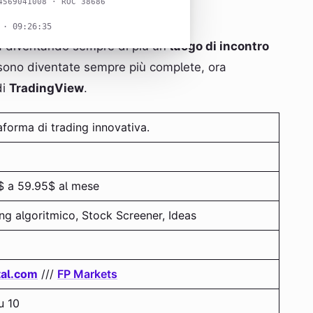
4569041008 · ROC 38686
 · 09:26:36
ta diventando sempre di più un
luogo di incontro
he sono diventate sempre più complete, ora
di
TradingView
.
aforma di trading innovativa.
$ a 59.95$ al mese
ng algoritmico, Stock Screener, Ideas
tal.com
///
FP Markets
u 10