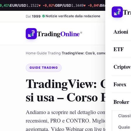
EUR/USD
1,1522
▼ -0,02%
GBP/USD
1,3449
▼ -0,04%
Bitcoin
64.424,96
▲ 0,1
Tr
Notizie verificate dalla redazione
Dal
1999
Azioni
Trading
Online
®
ETF
Home
›
Guide Trading
›
TradingView: Cos’è, come funziona e co
Criptov
GUIDE TRADING
TradingView: Cos’è
Forex
si usa – Corso Facile
Broker
Andiamo a scoprire nel dettaglio come funziona 
Classi
recensioni, PRO e CONTRO. Migliori broker per 
Quale
aggiornata. Video Webinar con live test gratuito 