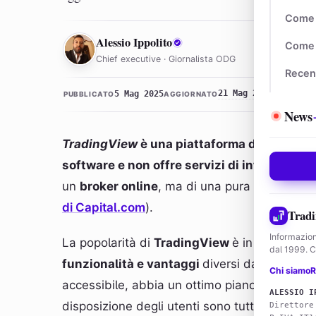
Come 
AI
Alessio Ippolito
Come 
Chief executive · Giornalista ODG
Recen
21 Mag 2025 · 13:57
5 Mag 2025
PUBBLICATO
AGGIORNATO
News
TradingView
è una piattaforma di trading
software e non offre servizi di intermediaz
un
broker online
, ma di una pura piattaforma 
di Capital.com
).
Tradi
Informazion
La popolarità di
TradingView
è in aumento, 
dal 1999. Co
funzionalità e vantaggi
diversi da tutte le a
Chi siamo
R
accessibile, abbia un ottimo piano gratuito e
ALESSIO I
disposizione degli utenti sono tutti fattori 
Direttore