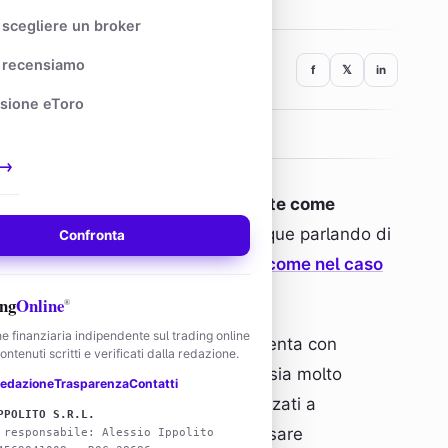
scegliere un broker
recensiamo
f
𝕏
in
sione eToro
18 min
LETTURA
✓
VERIFICATO
→
 in cloud, che opera esclusivamente come
ione finanziaria
. Non stiamo dunque parlando di
Confronta
a cui i broker possono affiliarsi (
come nel caso
ng
Online
®
e finanziaria indipendente sul trading online
perché questa piattaforma si presenta con
ntenuti scritti e verificati dalla redazione.
lternative sul mercato. Il fatto che sia molto
edazione
Trasparenza
Contatti
 che ci siano strumenti molto avanzati a
PPOLITO S.R.L.
che spingono sempre più traders a usare
 responsabile: Alessio Ippolito