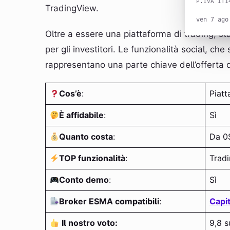
P.IVA IT1
TradingView.
ven 7 ago
Oltre a essere una piattaforma di trading, s
per gli investitori. Le funzionalità social, c
rappresentano una parte chiave dell’offerta 
Cos’è
:
Piatt
È affidabile
:
Sì
Quanto costa
:
Da 0
TOP funzionalità
:
Tradi
Conto demo
:
Sì
Broker ESMA compatibili
:
Capi
Il nostro voto:
9,8 s