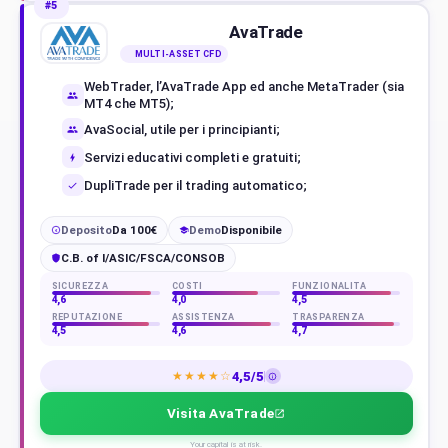
#5
AvaTrade
MULTI-ASSET CFD
WebTrader, l’AvaTrade App ed anche MetaTrader (sia
MT4 che MT5);
AvaSocial, utile per i principianti;
Servizi educativi completi e gratuiti;
DupliTrade per il trading automatico;
Deposito
Da 100€
Demo
Disponibile
€
C.B. of I/ASIC/FSCA/CONSOB
SICUREZZA
COSTI
FUNZIONALITÀ
4,6
4,0
4,5
REPUTAZIONE
ASSISTENZA
TRASPARENZA
4,5
4,6
4,7
4,5/5
★★★★☆
Visita AvaTrade
Your capital is at risk.