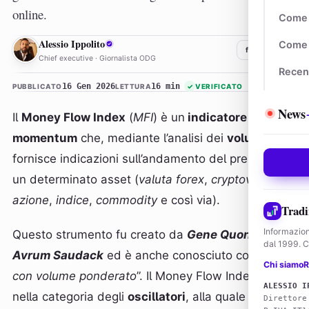
online.
Come 
AI
Alessio Ippolito
Come 
f
𝕏
in
Chief executive · Giornalista ODG
Recen
16 Gen 2026
16 min
PUBBLICATO
LETTURA
✓
VERIFICATO
News
Il
Money Flow Index
(
MFI
) è un
indicatore di
momentum
che, mediante l’analisi dei
volumi
,
fornisce indicazioni sull’andamento del prezzo di
un determinato asset (
valuta forex
,
cryptovaluta
,
azione
,
indice
,
commodity
e così via).
Tradi
Informazion
Questo strumento fu creato da
Gene Quong
e
dal 1999. Co
Avrum Saudack
ed è anche conosciuto come “
RSI
Chi siamo
R
con volume ponderato
”. Il Money Flow Index rientra
ALESSIO I
nella categoria degli
oscillatori
, alla quale
Direttore