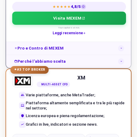
4,8/5
★★★★★
Visita MEXEM
Your capital is at risk.
Leggi recensione
Pro e Contro di MEXEM
Perché l'abbiamo scelta
#3 TOP BROKER
XM
MULTI-ASSET CFD
Varie piattaforme, anche MetaTrader;
Piattaforma altamente semplificata e tra le più rapide
nel settore;
Licenza europea e piena regolamentazione;
Grafici in live, indicatori e sezione news.