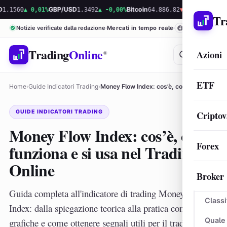
0
▲ 0,01%
GBP/USD
1,3492
▲ -0,00%
Bitcoin
64.886,82
▼ -0,12%
Ethereum
1.9
Tr
Notizie verificate dalla redazione
Mercati in tempo reale
Trading
Online
Azioni
®
ETF
Home
›
Guide Indicatori Trading
›
Money Flow Index: cos’è, come funziona e si…
GUIDE INDICATORI TRADING
Criptov
Money Flow Index: cos’è, come
Forex
funziona e si usa nel Trading
Online
Broker
Guida completa all'indicatore di trading Money Flow
Classi
Index: dalla spiegazione teorica alla pratica con analisi
Quale
grafiche e come ottenere segnali utili per il trading