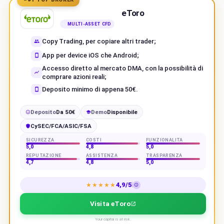
eToro
MULTI-ASSET CFD
Copy Trading, per copiare altri trader;
App per device iOS che Android;
Accesso diretto al mercato DMA, con la possibilità di
comprare azioni reali;
Deposito minimo di appena 50€.
Deposito
Da 50€
Demo
Disponibile
€
CySEC/FCA/ASIC/FSA
SICUREZZA
COSTI
FUNZIONALITÀ
5,0
4,8
5,0
REPUTAZIONE
ASSISTENZA
TRASPARENZA
4,7
4,8
5,0
4,9/5
★★★★★
Visita eToro
Your capital is at risk.