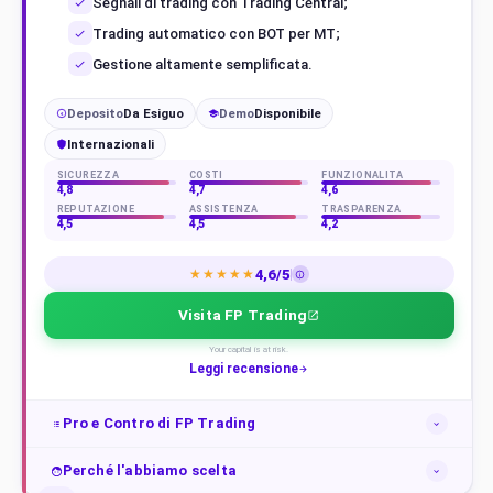
Segnali di trading con Trading Central;
Trading automatico con BOT per MT;
Gestione altamente semplificata.
Deposito
Da Esiguo
Demo
Disponibile
€
Internazionali
SICUREZZA
COSTI
FUNZIONALITÀ
4,8
4,7
4,6
REPUTAZIONE
ASSISTENZA
TRASPARENZA
4,5
4,5
4,2
4,6/5
★★★★★
Visita FP Trading
Your capital is at risk.
Leggi recensione
Pro e Contro di FP Trading
Perché l'abbiamo scelta