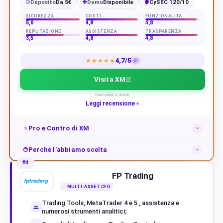
Deposito
Da 5€
Demo
Disponibile
CySEC 120/10
€
SICUREZZA
COSTI
FUNZIONALITÀ
5,0
4,8
4,8
REPUTAZIONE
ASSISTENZA
TRASPARENZA
3,5
4,8
4,8
4,7/5
★★★★★
Visita XM
Your capital is at risk.
Leggi recensione
Pro e Contro di XM
Perché l'abbiamo scelta
#4
FP Trading
MULTI-ASSET CFD
Trading Tools, MetaTrader 4 e 5 , assistenza e
numerosi strumenti analitici;