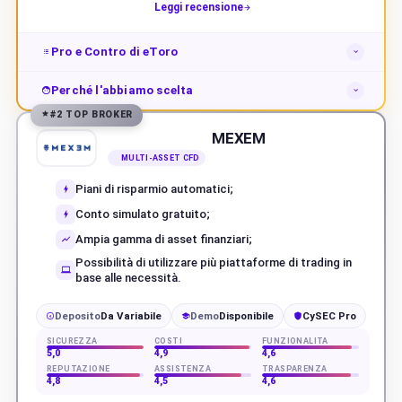
Leggi recensione
Pro e Contro di eToro
Perché l'abbiamo scelta
#2 TOP BROKER
MEXEM
MULTI-ASSET CFD
Piani di risparmio automatici;
Conto simulato gratuito;
Ampia gamma di asset finanziari;
Possibilità di utilizzare più piattaforme di trading in
base alle necessità.
Deposito
Da Variabile
Demo
Disponibile
CySEC Pro
€
SICUREZZA
COSTI
FUNZIONALITÀ
5,0
4,9
4,6
REPUTAZIONE
ASSISTENZA
TRASPARENZA
4,8
4,5
4,6