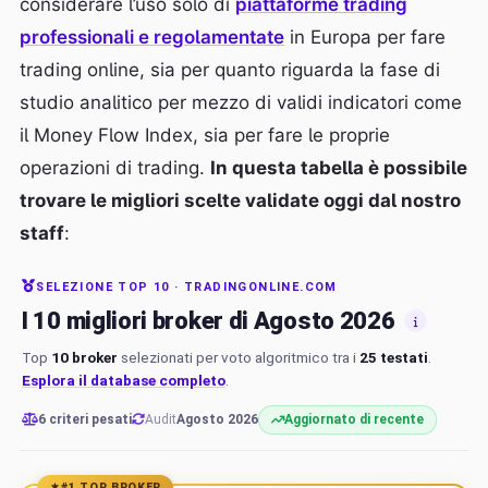
considerare l’uso solo di
piattaforme trading
professionali e regolamentate
in Europa per fare
trading online, sia per quanto riguarda la fase di
studio analitico per mezzo di validi indicatori come
il Money Flow Index, sia per fare le proprie
operazioni di trading.
In questa tabella è possibile
trovare le migliori scelte validate oggi dal nostro
staff
:
SELEZIONE TOP 10 · TRADINGONLINE.COM
I 10 migliori broker di Agosto 2026
Top
10 broker
selezionati per voto algoritmico tra i
25 testati
.
Esplora il database completo
.
6 criteri pesati
Audit
Agosto 2026
Aggiornato di recente
#1 TOP BROKER