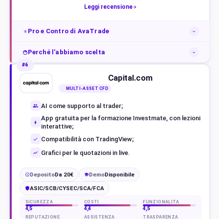
Leggi recensione
Pro e Contro di AvaTrade
Perché l'abbiamo scelta
#6
Capital.com
MULTI-ASSET CFD
AI come supporto al trader;
App gratuita per la formazione Investmate, con lezioni
interattive;
Compatibilità con TradingView;
Grafici per le quotazioni in live.
Deposito
Da 20€
Demo
Disponibile
€
ASIC/SCB/CYSEC/SCA/FCA
SICUREZZA
COSTI
FUNZIONALITÀ
4,5
4,4
4,5
REPUTAZIONE
ASSISTENZA
TRASPARENZA