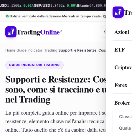
60
▲ 0,01%
GBP/USD
1,3492
▲ 0,00%
Bitcoin
64.809,96
▼ -0,23%
Ethereum
1.
Tr
Notizie verificate dalla redazione
Mercati in tempo reale
Trading
Online
Azioni
®
ETF
Home
›
Guide Indicatori Trading
›
Supporti e Resistenze: Cosa sono, come si tracciano…
GUIDE INDICATORI TRADING
Criptov
Supporti e Resistenze: Cosa
Forex
sono, come si tracciano e usano
nel Trading
Broker
La più completa guida online per imparare i supporti e
Classi
resistenze, elemento chiave nell'analisi tecnica di trading
Quale
online. Tutto quello che c'è da capire: dalla teoria alla