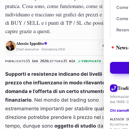
pratica. Cosa sono, come funzionano, come si
Come 
individuano e tracciano sui grafici dei prezzi e i segnali
Come 
di BUY / SELL e i punti di TP / SL che possiamo
capire grazie a questi.
Recen
AI
Alessio Ippolito
News
f
𝕏
in
Chief executive · Giornalista ODG
15 Gen 2026
35 min
PUBBLICATO
LETTURA
✓
VERIFICATO
Supporti e resistenze indicano dei livelli di
prezzo che influenzano in modo rilevante la
Tradi
domanda e l’offerta di un certo strumento
Informazion
finanziario
. Nel mondo del trading sono
dal 1999. Co
estremamente importanti per stabilire quale
Chi siamo
R
direzione potrebbe prendere il prezzo nel corso del
ALESSIO I
Direttore
tempo, dunque sono
oggetto di studio
da più