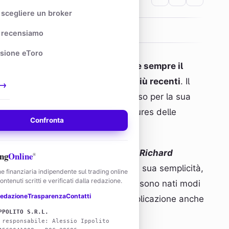
scegliere un broker
recensiamo
sione eToro
ne utilizzato dai trader per avere sempre il
 raggiunti dal prezzo nei periodi più recenti
. Il
→
re americano nato nel 1909 e famoso per la sua
res
. Gran parte della teoria sui futures delle
Confronta
segnamenti.
perché gran parte della carriera di
Richard
ng
Online
®
dei mercati telematici. Malgrado la sua semplicità,
e finanziaria indipendente sul trading online
ntenuti scritti e verificati dalla redazione.
o popolare. Nel corso del tempo sono nati modi
edazione
Trasparenza
Contatti
trumento e ha iniziato a trovare applicazione anche
PPOLITO S.R.L.
 responsabile: Alessio Ippolito