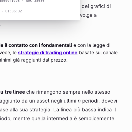
4569041008 · ROC 38686
come alle volte un’analisi efficace dei grafici di
 · 01:36:33
sso l’analisi tecnica moderna si rivolge a
.
de il contatto con i fondamentali
e con la legge di
vece, le
strategie di trading online
basate sul canale
inimi già raggiunti dal prezzo.
u tre linee
che rimangono sempre nello stesso
raggiunto da un asset negli ultimi
n
periodi, dove
n
ase alla sua strategia. La linea più bassa indica il
riodo, mentre quella intermedia è semplicemente