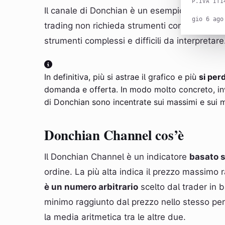
P.IVA IT1
Il canale di Donchian è un esempio pratico di 
gio 6 ago
trading non richieda strumenti complessi. Spe
strumenti complessi e difficili da interpretare
In definitiva, più si astrae il grafico e più
si per
domanda e offerta. In modo molto concreto, in
di Donchian sono incentrate sui massimi e sui m
Donchian Channel cos’è
Il Donchian Channel è un indicatore
basato s
ordine. La più alta indica il prezzo massimo 
è un numero arbitrario
scelto dal trader in b
minimo raggiunto dal prezzo nello stesso pe
la media aritmetica tra le altre due.