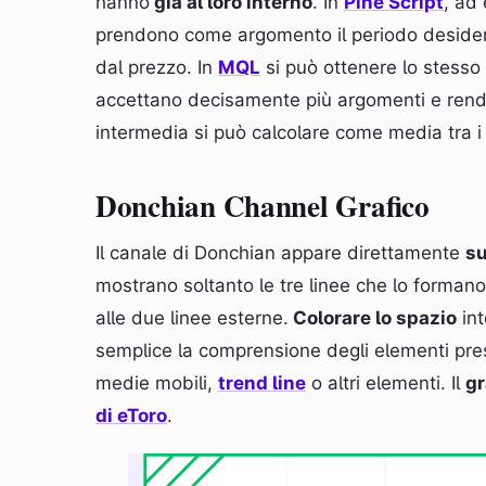
hanno
già al loro interno
. In
Pine Script
, ad
prendono come argomento il periodo desidera
dal prezzo. In
MQL
si può ottenere lo stesso 
accettano decisamente più argomenti e rendon
intermedia si può calcolare come media tra i
Donchian Channel Grafico
Il canale di Donchian appare direttamente
su
mostrano soltanto le tre linee che lo forman
alle due linee esterne.
Colorare lo spazio
int
semplice la comprensione degli elementi pre
medie mobili,
trend line
o altri elementi. Il
gr
di eToro
.