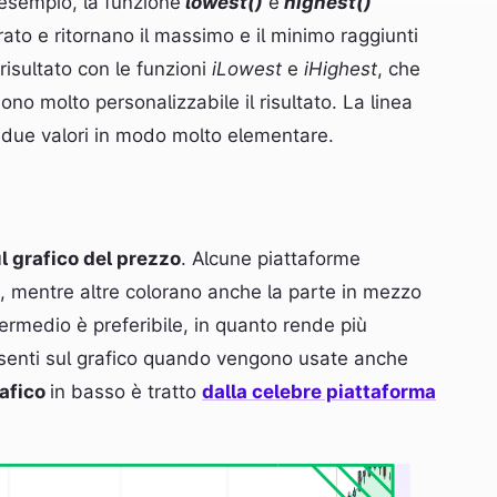
 esempio, la funzione
lowest()
e
highest()
to e ritornano il massimo e il minimo raggiunti
risultato con le funzioni
iLowest
e
iHighest
, che
o molto personalizzabile il risultato. La linea
 due valori in modo molto elementare.
l grafico del prezzo
. Alcune piattaforme
o, mentre altre colorano anche la parte in mezzo
ermedio è preferibile, in quanto rende più
senti sul grafico quando vengono usate anche
afico
in basso è tratto
dalla celebre piattaforma