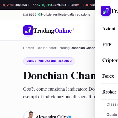
%
EUR/USD
1,1555
▲ 0,01%
GBP/USD
1,3468
▼ -0,01%
Bitcoin
64.689,32
▲ 0,9
Tr
Notizie verificate dalla redazione
Dal
1999
Azioni
Trading
Online
®
ETF
Home
›
Guide Indicatori Trading
›
Donchian Channel: Cos’è e com
Criptov
GUIDE INDICATORI TRADING
Donchian Channel: C
Forex
Cos'è, come funziona l'indicatore Donchian Chan
Broker
esempi di individuazione di segnali buy and sell i
Classi
AC
Quale
Alessandro Calvo