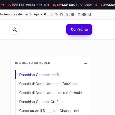
,15%
FTSE MIB
53.446,80
▼ -0,18%
S&P 500
7.723,55
▼ -0,17%
NASDAQ
26.3
 in tempo reale
gio 6 ago · 01:36:33
Confronta
IN QUESTO ARTICOLO
Donchian Channel cos’è
Canale di Donchian come funziona
Canale di Donchian: calcolo e formula
Donchian Channel Grafico
Come usare il Donchian Channel nel