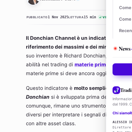
Come 
1 Nov 2025
15 min
PUBBLICATO
LETTURA
✓
VERIFICATO
Come 
Recen
Il Donchian Channel è un indicatore che vie
riferimento dei massimi e dei minimi livelli
News
suo inventore è Richard Donchian, investito
abilità nel trading di
materie prime
e di
futu
materie prime si deve ancora oggi ai suoi in
Questo indicatore è
molto semplice
, anche 
Tradi
Donchian
si è sviluppata prima dell’avvento 
Informazion
dal 1999. Co
comunque, rimane uno strumento ancora molt
Chi siamo
R
diversi per interpretare i segnali di questo s
ALESSIO I
con altre asset class.
Direttore