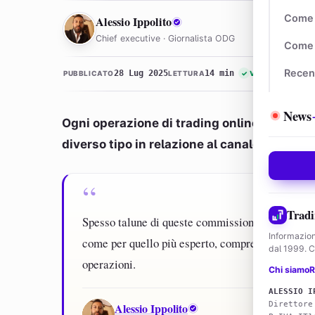
AI
Come 
Alessio Ippolito
Chief executive · Giornalista ODG
Come 
Recen
28 Lug 2025
14 min
PUBBLICATO
LETTURA
✓
VERIFICATO
News
Ogni operazione di trading online è accom
diverso tipo in relazione al canale, al broker
Tradi
Spesso talune di queste commissioni sono poco tra
Informazion
come per quello più esperto, comprendere effettiv
dal 1999. Co
operazioni.
Chi siamo
R
ALESSIO I
AI
Direttore
Alessio Ippolito