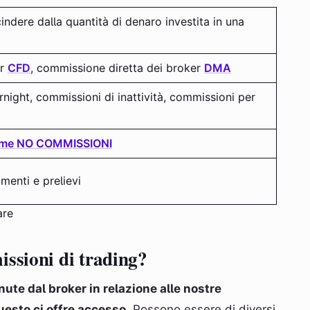
indere dalla quantità di denaro investita in una
er
CFD
, commissione diretta dei broker
DMA
ight, commissioni di inattività, commissioni per
forme NO COMMISSIONI
menti e prelievi
are
ssioni di trading?
te dal broker in relazione alle nostre
questo ci offre accesso
. Possono essere di diversi