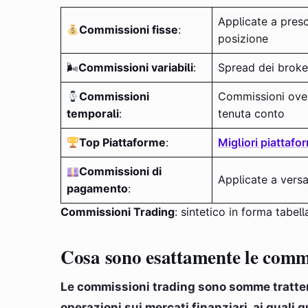
Applicate a presc
Commissioni fisse
:
posizione
🌬
Commissioni variabili
:
Spread dei brok
Commissioni
Commissioni overn
temporali
:
tenuta conto
Top Piattaforme
:
Migliori piatta
Commissioni di
Applicate a versa
pagamento
:
Commissioni Trading
: sintetico in forma tabell
Cosa sono esattamente le commi
Le commissioni trading sono somme trattenu
operazioni sui mercati finanziari, ai quali 