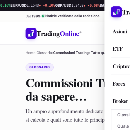
EUR/USD
1,1543
▼ -0,10%
GBP/USD
1,3458
▼ -0,08%
Bitcoin
64.804,72
▲ 0,2
Tr
Notizie verificate dalla redazione
Dal
1999
Azioni
Trading
Online
®
ETF
Home
›
Glossario
›
Commissioni Trading: Tutto quello che c’è d
Criptov
GLOSSARIO
Commissioni Trading
Forex
da sapere…
Broker
Un ampio approfondimento dedicato alle commiss
Classi
si calcola e quali sono tutte le principali tipolog
Quale