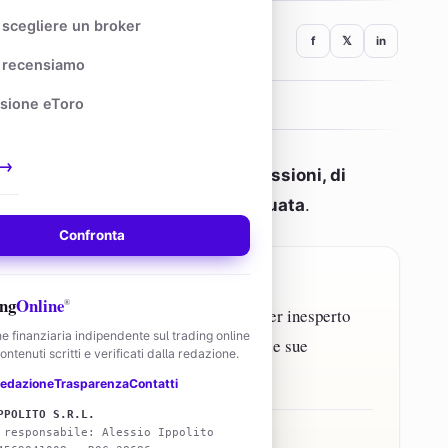
scegliere un broker
f
𝕏
in
recensiamo
sione eToro
→
pagnata dal pagamento di commissioni, di
 e alla tipologia di trading effettuata
.
Confronta
ng
Online
®
sparenti e rendono difficile, per il trader inesperto
e finanziaria indipendente sul trading online
amente quali siano i costi coinvolti nelle sue
ntenuti scritti e verificati dalla redazione.
edazione
Trasparenza
Contatti
PPOLITO S.R.L.
 responsabile: Alessio Ippolito