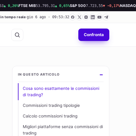
26%
FTSE MIB
53.795,31
▲ 0,65%
S&P 500
7.723,55
▼ -0,17%
NASDAQ
26.36
 in tempo reale
gio 6 ago · 09:53:33
Confronta
IN QUESTO ARTICOLO
Cosa sono esattamente le commissioni
di trading?
Commissioni trading tipologie
Calcolo commissioni trading
Migliori piattaforme senza commissioni di
trading