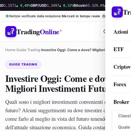
71
▲ 0,40%
GBP/USD
1,3497
▲ 0,32%
Bitcoin
65.329,99
▲ 1,56%
Ethereum
1.93
Tr
Notizie verificate dalla redazione
Mercati in tempo reale
Trading
Online
Azioni
®
ETF
Home
›
Guide Trading
›
Investire Oggi: Come e dove? Migliori Investimenti Futuro
GUIDE TRADING
Criptov
Investire Oggi: Come e dove?
Forex
Migliori Investimenti Futuro
Broker
Quali sono i migliori investimenti convenienti ora per il
futuro? Alcuni suggerimenti su dove investire oggi e
Classi
come farlo al meglio in vista del futuro tenendo conto
dell'attuale situazione economica. Guida costantemente
Quale