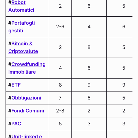
#
Robot
2
6
5
Automatici
#
Portafogli
2-6
4
6
gestiti
#
Bitcoin &
2
8
5
Criptovalute
#
Crowdfunding
4
6
5
Immobiliare
#
ETF
8
9
9
#
Obbligazioni
7
6
5
#
Fondi Comuni
2-8
2
2
#
PAC
5
3
3
#
Unit-linked e