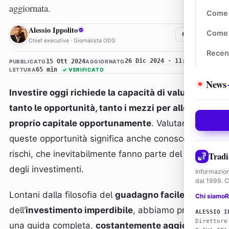
aggiornata.
Come 
AI
Alessio Ippolito
Come 
f
𝕏
in
Chief executive · Giornalista ODG
Recen
26 Dic 2024 · 11:47
15 Ott 2024
PUBBLICATO
AGGIORNATO
65 min
LETTURA
✓
VERIFICATO
News
Investire oggi richiede la capacità di valutare
tanto le opportunità, tanto i mezzi per allocare il
proprio capitale opportunamente
. Valutare
queste opportunità significa anche conoscerne i
rischi, che inevitabilmente fanno parte del mondo
Tradi
degli investimenti.
Informazion
dal 1999. Co
Lontani dalla filosofia del
guadagno facile
e
Chi siamo
R
dell’
investimento imperdibile
, abbiamo preparato
ALESSIO I
Direttore
una guida completa,
costantemente aggiornata
e