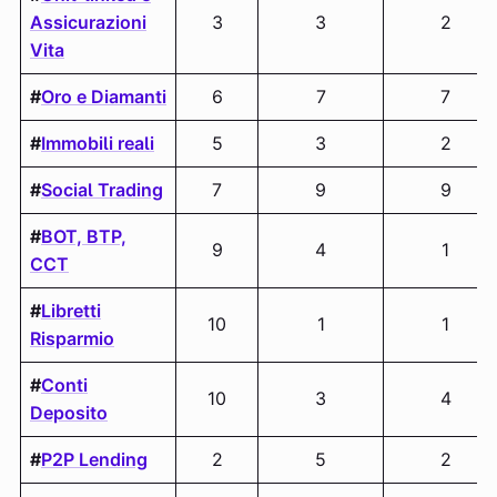
Assicurazioni
3
3
2
Vita
#
Oro e Diamanti
6
7
7
#
Immobili reali
5
3
2
#
Social Trading
7
9
9
#
BOT, BTP,
9
4
1
CCT
#
Libretti
10
1
1
Risparmio
#
Conti
10
3
4
Deposito
#
P2P Lending
2
5
2